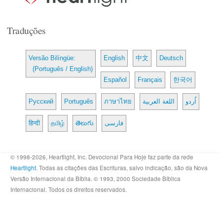
Traduções
Versão Bilíngüe:
English
中文
Deutsch
(Português / English)
Español
Français
한국어
Русский
Português
ภาษาไทย
اللغة العربية
اُردو
हिन्दी
தமிழ்
తెలుగు
فارسی
© 1998-2026, Heartlight, Inc. Devocional Para Hoje faz parte da rede
Heartlight
. Todas as citações das Escrituras, salvo indicação, são da Nova
Versão Internacional da Bíblia. © 1993, 2000 Sociedade Bíblica
Internacional. Todos os direitos reservados.