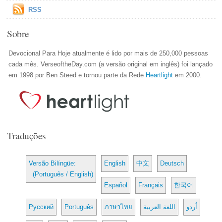
RSS
Sobre
Devocional Para Hoje atualmente é lido por mais de 250,000 pessoas
cada mês. VerseoftheDay.com (a versão original em inglês) foi lançado
em 1998 por Ben Steed e tornou parte da Rede
Heartlight
em 2000.
Traduções
Versão Bilíngüe:
English
中文
Deutsch
(Português / English)
Español
Français
한국어
Русский
Português
ภาษาไทย
اللغة العربية
اُردو