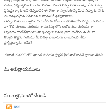
పాపం, ధర్మశాస్త్రము మరియు మరణం నుండి నన్ను విడిపించావు. నేను నిన్ను
ప్రేమిస్తున్నాను అని చెప్పడానికి ఈ రోజు నా హృదయాన్ని మీకు విప్పాను. నేను
ఈ అద్భుతమైన విమోచన బహుమతికి ధన్యవాదాలు
చెప్పాలనుకుంటున్నాను. దయచేసి ఈ రోజు నా జీవితంలోని చర్యలు మరియు
నా నోటి మాటలు మరియు నా మనస్సులోని ఆలోచనలు మరియు నా
హృదయ భావోద్వేగాలను నా కృతజ్ఞతా సమర్పణగా అంగీకరించండి. నా
కొరకైన త్యాగం మరియు మీ పవిత్ర కుమారుడు నామమున నేను
ప్రార్థిస్తున్నాను. ఆమెన్.
ఈనాటి వచనం" లోని భావన మరియు ప్రార్థన ఫీల్ వారే గారిచే వ్రాయబడినవి.
మీ అభిప్రాయములు
ఈ కార్యక్రమంలో చేరండి
RSS