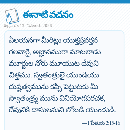
ఈనాటి వచనం
శుక్రవారం 13. నవంబరు 2026
ఏలయనగా మీరిట్లు యుక్తప్రవర్తన
గలవారై, అజ్ఞానముగా మాటలాడు
మూర్ఖుల నోరు మూయుట దేవుని
చిత్తము. స్వతంత్రులై యుండియు
దుష్టత్వమును కప్పి పెట్టుటకు మీ
స్వాతంత్ర్య మును వినియోగపరచక,
దేవునికి దాసులమని లోబడి యుండుడి.
—
1 పేతురు 2:15-16