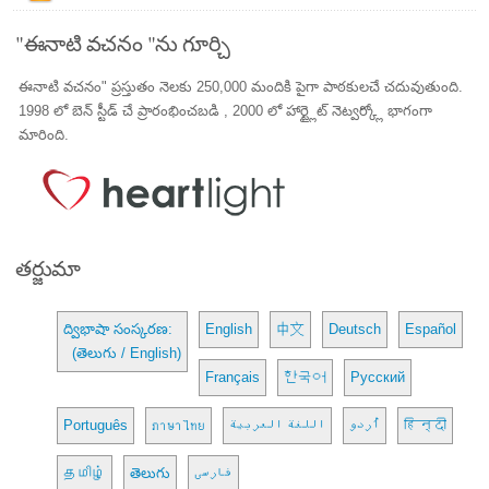
"ఈనాటి వచనం "ను గూర్చి
ఈనాటి వచనం" ప్రస్తుతం నెలకు 250,000 మందికి పైగా పాఠకులచే చదువుతుంది.
1998 లో బెన్ స్టీడ్ చే ప్రారంభించబడి , 2000 లో హార్ట్లైట్ నెట్వర్క్లో భాగంగా
మారింది.
తర్జుమా
ద్విభాషా సంస్కరణ:
English
中文
Deutsch
Español
(తెలుగు / English)
Français
한국어
Русский
Português
ภาษาไทย
اللغة العربية
اُردو
हिन्दी
தமிழ்
తెలుగు
فارسی