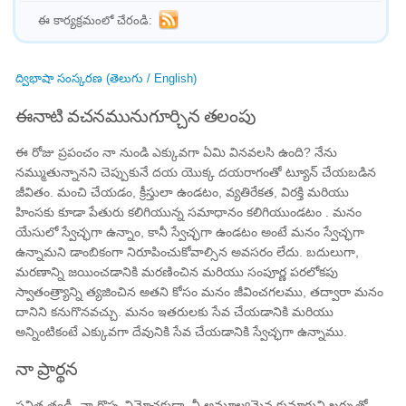
ఈ కార్యక్రమంలో చేరండి:
ద్విభాషా సంస్కరణ (తెలుగు / English)
ఈనాటి వచనమునుగూర్చిన తలంపు
ఈ రోజు ప్రపంచం నా నుండి ఎక్కువగా ఏమి వినవలసి ఉంది? నేను
నమ్ముతున్నానని చెప్పుకునే దయ యొక్క దయరాగంతో ట్యూన్ చేయబడిన
జీవితం. మంచి చేయడం, క్రీస్తులా ఉండటం, వ్యతిరేకత, విరక్తి మరియు
హింసకు కూడా పేతురు కలిగియున్న సమాధానం కలిగియుండటం . మనం
యేసులో స్వేచ్ఛగా ఉన్నాం, కానీ స్వేచ్ఛగా ఉండటం అంటే మనం స్వేచ్ఛగా
ఉన్నామని డాంబికంగా నిరూపించుకోవాల్సిన అవసరం లేదు. బదులుగా,
మరణాన్ని జయించడానికి మరణించిన మరియు సంపూర్ణ పరలోకపు
స్వాతంత్ర్యాన్ని త్యజించిన అతని కోసం మనం జీవించగలము, తద్వారా మనం
దానిని కనుగొనవచ్చు. మనం ఇతరులకు సేవ చేయడానికి మరియు
అన్నింటికంటే ఎక్కువగా దేవునికి సేవ చేయడానికి స్వేచ్ఛగా ఉన్నాము.
నా ప్రార్థన
పవిత్ర తండ్రీ, నా గొప్ప విమోచకుడా, నీ అమూల్యమైన కుమారుని ఖర్చుతో