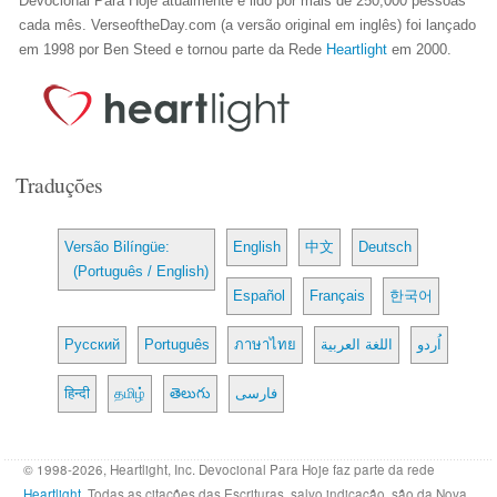
Devocional Para Hoje atualmente é lido por mais de 250,000 pessoas
cada mês. VerseoftheDay.com (a versão original em inglês) foi lançado
em 1998 por Ben Steed e tornou parte da Rede
Heartlight
em 2000.
Traduções
Versão Bilíngüe:
English
中文
Deutsch
(Português / English)
Español
Français
한국어
Русский
Português
ภาษาไทย
اللغة العربية
اُردو
हिन्दी
தமிழ்
తెలుగు
فارسی
© 1998-2026, Heartlight, Inc. Devocional Para Hoje faz parte da rede
Heartlight
. Todas as citações das Escrituras, salvo indicação, são da Nova