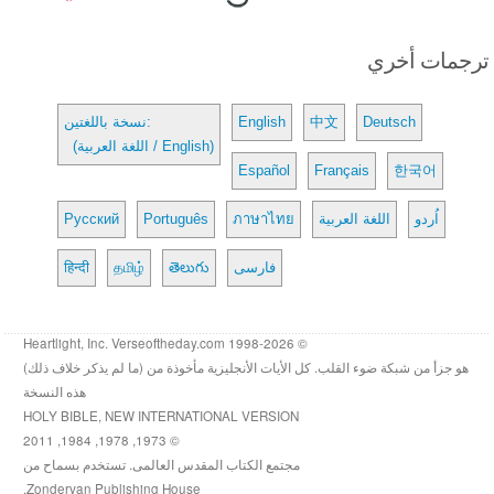
ترجمات أخري
Deutsch
中文
English
نسخة باللغتين:
(اللغة العربية / English)
Español
Français
한국어
اُردو
اللغة العربية
ภาษาไทย
Português
Русский
فارسی
తెలుగు
தமிழ்
हिन्दी
© 1998-2026 Heartlight, Inc. Verseoftheday.com
هو جزأ من شبكة ضوء القلب. كل الأيات الأنجليزية مأخوذة من (ما لم يذكر خلاف ذلك)
هذه النسخة
HOLY BIBLE, NEW INTERNATIONAL VERSION
© 1973, 1978, 1984, 2011
مجتمع الكتاب المقدس العالمى. تستخدم بسماح من
Zondervan Publishing House.