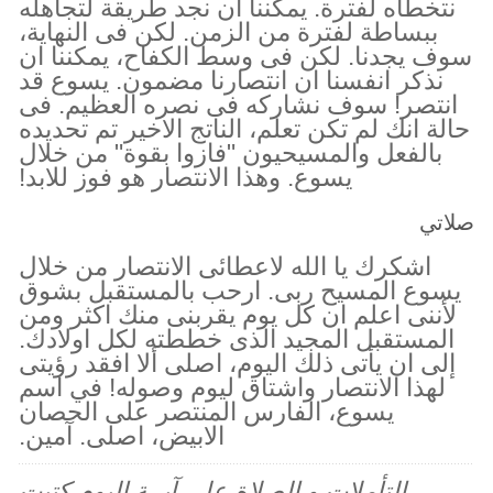
نتخطاه لفترة. يمكننا ان نجد طريقة لتجاهله
ببساطة لفترة من الزمن. لكن فى النهاية،
سوف يجدنا. لكن فى وسط الكفاح، يمكننا ان
نذكر انفسنا ان انتصارنا مضمون. يسوع قد
انتصر! سوف نشاركه فى نصره العظيم. فى
حالة انك لم تكن تعلم، الناتج الاخير تم تحديده
بالفعل والمسيحيون "فازوا بقوة" من خلال
يسوع. وهذا الانتصار هو فوز للابد!
صلاتي
اشكرك يا الله لاعطائى الانتصار من خلال
يسوع المسيح ربى. ارحب بالمستقبل بشوق
لأننى اعلم ان كل يوم يقربنى منك اكثر ومن
المستقبل المجيد الذى خططته لكل اولادك.
إلى ان يأتى ذلك اليوم، اصلى ألا افقد رؤيتى
لهذا الانتصار واشتاق ليوم وصوله! في اسم
يسوع، الفارس المنتصر على الحصان
الابيض، اصلى. آمين.
التأملات و الصلاة على آيــة اليوم كتبت