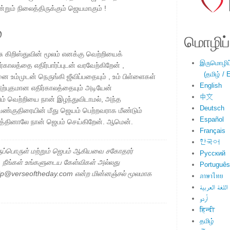
றும் நிலைத்திருக்கும் ஜெயமாகும் !
்
மொழிப்ப
ிறிஸ்துவின் மூலம் எனக்கு வெற்றியைக்
இருமொழிப்ப
காலத்தை எதிர்பார்ப்புடன் வரவேற்கிறேன் ,
(தமிழ் / E
உம்முடன் நெருங்கி ஜீவிப்பதையும் , உம் பிள்ளைகள்
English
 அற்புதமான எதிர்காலத்தையும் அடியேன்
中文
டும் வெற்றியை நான் இழந்துவிடாமல், அந்த
Deutsch
ெண்குதிரையின் மீது ஜெயம் பெற்றவராக மீண்டும்
Español
த்தினாலே நான் ஜெபம் செய்கிறேன். ஆமென்.
Français
한국어
ப்பொருள் மற்றும் ஜெபம் ஆகியவை சகோதரர்
Русский
ு. நீங்கள் உங்களுடைய கேள்விகள் அல்லது
Português
elp@verseoftheday.com என்ற மின்னஞ்சல் மூலமாக
ภาษาไทย
اللغة العربية
اُردو
हिन्दी
தமிழ்