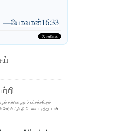
—
யோவான்16:33
ெய்
ற்றி
ம் தற்பொழுது 5 லட்சத்திற்கும்
ள் வேர்ஸ் ஆப் தி டே வை படித்து பயன்
.