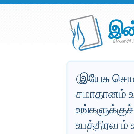
இன
வெள்ளி 30
(இயேசு சொன்
சமாதானம் உ
உங்களுக்குச
உபத்திரவ ம