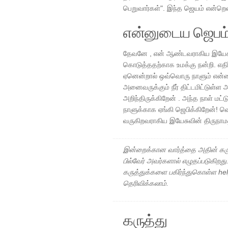
பெறுவார்கள்". இந்த ஜெயம் என்றென்
என்னுடைய ஜெபம
தேவனே , என் ஆண்டவராகிய இயேசு க
கொடுத்ததற்காக உமக்கு நன்றி. எதிர்
ஏனென்றால் ஒவ்வொரு நாளும் என்னை 
அனைவருக்கும் நீர் திட்டமிட்டுள்ள
அறிந்திருக்கிறேன் . அந்த நாள் மட்
நாளுக்காக ஏங்கி ஜெபிக்கிறேன்! வ
வருகிறவராகிய இயேசுவின் திருநாம
இன்றைக்கான வார்த்தை அதின் கரு
பில்வேர் அவர்களால் எழுதப்படுகிறத
கருத்துக்களை பகிர்ந்துகொள்ள h
தெரிவிக்கலாம்.
கருத்து