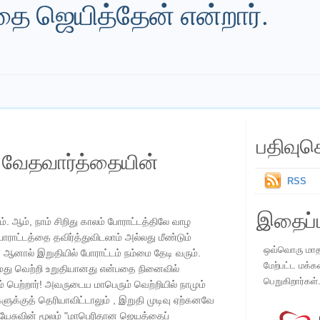
்தை ஜெயித்தேன் என்றார்.
பதிவுச
ய வேதவார்த்தையின்
RSS
இதைப்ப
். ஆம், நாம் சிறிது காலம் போராட்டத்திலே வாழ
போராட்டத்தை தவிர்த்துவிடலாம் அல்லது மீண்டும்
ஒவ்வொரு மாதமு
 ஆனால் இறுதியில் போராட்டம் நம்மை தேடி வரும்.
மேற்பட்ட மக்க
நமது வெற்றி உறுதியானது என்பதை நினைவில்
பெறுகிறார்கள்
பெற்றார்! அவருடைய மாபெரும் வெற்றியில் நாமும்
க்குத் தெரியாவிட்டாலும் , இறுதி முடிவு ஏற்கனவே
் இயேசுவின் மூலம் "மாபெரிதான ஜெயத்தைப்