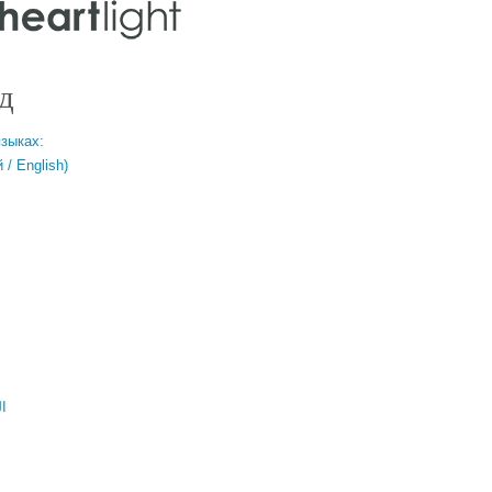
д
языках:
/ English)
ال