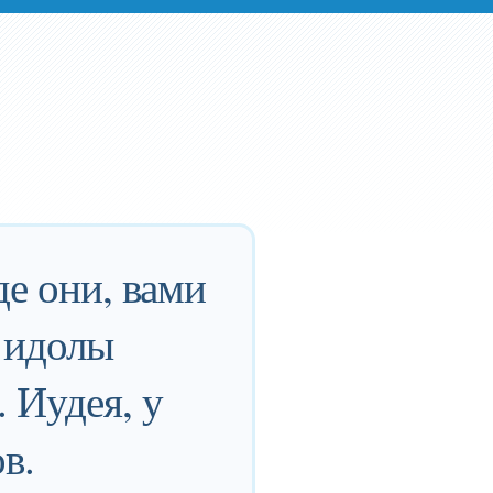
де они, вами
 идолы
. Иудея, у
в.