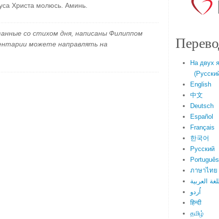
уса Христа молюсь. Аминь.
занные со стихом дня, написаны Филиппом
Перево
ментарии можете направлять на
На двух 
(Русский 
English
中文
Deutsch
Español
Français
한국어
Русский
Português
ภาษาไทย
لغة العربية
اُردو
हिन्दी
தமிழ்