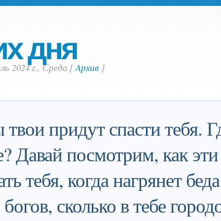
их дня
ль 2024 г., Среда
[
Aрхив
]
 твои придут спасти тебя. Г
? Давай посмотрим, как эти
ть тебя, когда нагрянет беда
 богов, сколько в тебе городо