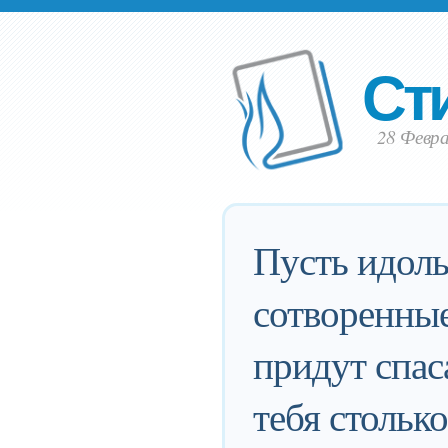
Ст
28 Февра
Пусть идолы
сотворенные
придут спаса
тебя столько