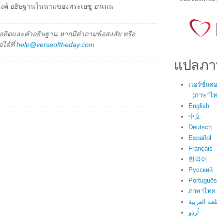
พระองค์ อธิษฐานในนามของพระเยซู อาเมน
็นข้อคิดและคำอธิษฐาน หากมีคำถามข้อสงสัย หรือ
ได้ที่
help@verseoftheday.com
แปลภา
เวอร์ชั่น
(ภาษาไทย
English
中文
Deutsch
Español
Français
한국어
Русский
Português
ภาษาไทย
لغة العربية
اُردو