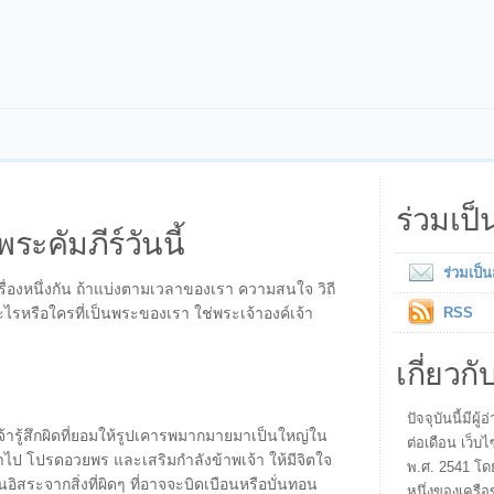
ร่วมเป
พระคัมภีร์วันนี้
ร่วมเป็
เรื่องหนึ่งกัน ถ้าแบ่งตามเวลาของเรา ความสนใจ วิถี
ะไรหรือใครที่เป็นพระของเรา ใช่พระเจ้าองค์เจ้า
RSS
เกี่ยวกั
ปัจจุบันนี้มี
จ้ารู้สึกผิดที่ยอมให้รูปเคารพมากมายมาเป็นใหญ่ใน
ต่อเดือน เว็บไ
ไป โปรดอวยพร และเสริมกำลังข้าพเจ้า ให้มีจิตใจ
พ.ศ. 2541 โด
็นอิสระจากสิ่งที่ผิดๆ ที่อาจจะบิดเบือนหรือบั่นทอน
หนึ่งของเครือ