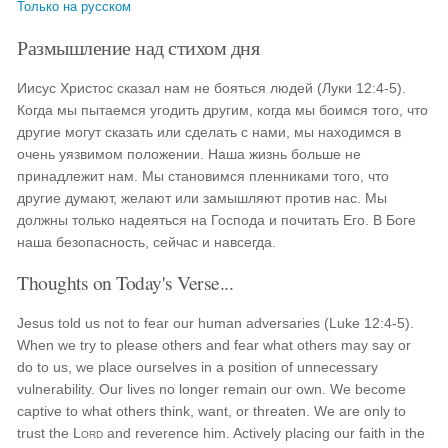
Только на русском
Размышление над стихом дня
Иисус Христос сказал нам не бояться людей (Луки 12:4-5).
Когда мы пытаемся угодить другим, когда мы боимся того, что
другие могут сказать или сделать с нами, мы находимся в
очень уязвимом положении. Наша жизнь больше не
принадлежит нам. Мы становимся пленниками того, что
другие думают, желают или замышляют против нас. Мы
должны только надеяться на Господа и почитать Его. В Боге
наша безопасность, сейчас и навсегда.
Thoughts on Today's Verse...
Jesus told us not to fear our human adversaries (Luke 12:4-5).
When we try to please others and fear what others may say or
do to us, we place ourselves in a position of unnecessary
vulnerability. Our lives no longer remain our own. We become
captive to what others think, want, or threaten. We are only to
trust the
Lord
and reverence him. Actively placing our faith in the