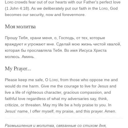
Lord
crowds fear out of our hearts with our Father's perfect love
(1 John 4:18). As we deliberately put our faith in the
Lord
, God
becomes our security, now and forevermore.
Моя молитва
Прошу Тебя, храни меня, о, Господь, от тех, которые
враждуют и угрожают мне. Сделай мою жизнь чистой хвалой,
которая бы прославляла Тебя. Во имя Иисуса Христа
молюсь. Аминь.
My Prayer...
Please keep me safe, O
Lord
, from those who oppose me and
would do me harm. Give me the courage to live for Jesus and
live a life of righteous character, gracious compassion, and
faithful love regardless of what my adversaries say, think,
criticize, or threaten. May my life be a holy praise to you. In
Jesus' name, I offer myself, my praise, and this prayer. Amen.
Размышления и молитва, связанные со стихом дня,