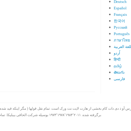
Deutsch
Español
Français
한국어
Русский
Português
ภาษาไทย
لغة العربية
اُردو
हिन्दी
தமிழ்
తెలుగు
فارسی
برگرفته شده. ۱۹۷۳٬۱۹۷۸٬۱۹۸۴٬۲۰۱۱ بوسیله شرکت الحاقی بیبلیکا. تمام حقوق چاپ در سراسر جهان محفوظ است