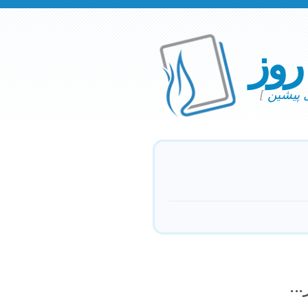
 روز
ی پیشین
]
..