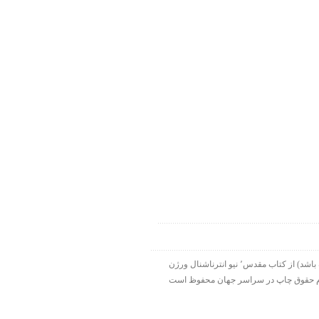
۱۹۹۸-۲۰۱۵ شرکت الحاقی هارت لایت. ورس آو ذ دی دات کام بخشی از هارت لایت نت ورک است. تمام نقل قولها ( مگر اینکه قید شده باشد) از کتاب مقدس٬ نیو انترناشنال ورژن