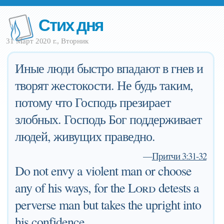
Стих дня
31 Март 2020 г., Вторник
Иные люди быстро впадают в гнев и
творят жестокости. Не будь таким,
потому что Господь презирает
злобных. Господь Бог поддерживает
людей, живущих праведно.
—
Притчи 3:31-32
Do not envy a violent man or choose
any of his ways, for the
Lord
detests a
perverse man but takes the upright into
his confidence.