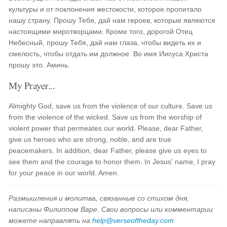
культуры и от поклонения жестокости, которое пропитало
нашу страну. Прошу Тебя, дай нам героев, которые являются
настоящими миротворцами. Кроме того, дорогой Отец
Небесный, прошу Тебя, дай нам глаза, чтобы видеть их и
смелость, чтобы отдать им должное. Во имя Иисуса Христа
прошу это. Аминь.
My Prayer...
Almighty God, save us from the violence of our culture. Save us
from the violence of the wicked. Save us from the worship of
violent power that permeates our world. Please, dear Father,
give us heroes who are strong, noble, and are true
peacemakers. In addition, dear Father, please give us eyes to
see them and the courage to honor them. In Jesus' name, I pray
for your peace in our world. Amen.
Размышления и молитва, связанные со стихом дня,
написаны Филиппом Варе. Свои вопросы или комментарии
можете направлять на
help@verseoftheday.com