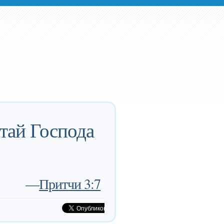
итай Господа
—
Притчи 3:7