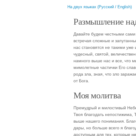
На двух языках (Русский / English)
Размышление над
Давайте будем честными сами 
встречая сложные и запутанны
нас становятся не такими уже
чудесный, святой, величестве
намного выше нас и все, что 
мимолетные частички Его славы
рода зла, зная, что зло заража
от Бога.
Моя молитва
Премудрый и милостивый Небе
Твоя благодать непостижима, 
выше нашего понимания. Благ
дары, но больше всего я благо
доступным для тех, которые не