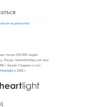
аться
аться на рассылку
тают более 250 000 людей
ц. Ресурс VerseoftheDay.com был
98 г. Беном Стридом и стал
Heartlight
в 2000 г.
д