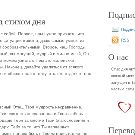
Подпис
 стихом дня
Подпис
с собой. Первое, нам нужно признать, что
е ситуации в жизни, даже самые умные из
RSS
 и сообразительными. Второе, наш Господь
О нас
нный, всемогущий, мудрый и милостивый; Он
мы можем узнать о Нем это маленькие
. Наконец, давайте удаляться от всякого
Стих дня чи
ет и сбивает нас с толку, а также отделяет нас
каждый меся
запущен в 19
частью сети
сный Отец, Твоя мудрость несравненна,
Твоя святость несравненна и Твоя любовь
одарю Тебя за многие Твои благословения и
Перево
дарю Тебя за то, что Ты являешься
 имеют права быть в Твоем присутствии, но