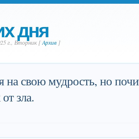
их дня
25 г., Вторник
[
Aрхив
]
я на свою мудрость, но поч
 от зла.