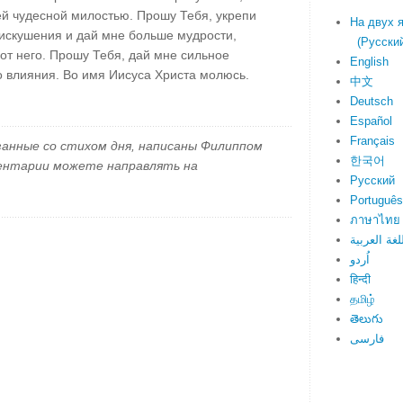
й чудесной милостью. Прошу Тебя, укрепи
На двух 
 искушения и дай мне больше мудрости,
(Русский 
 от него. Прошу Тебя, дай мне сильное
English
о влияния. Во имя Иисуса Христа молюсь.
中文
Deutsch
Español
Français
занные со стихом дня, написаны Филиппом
한국어
ментарии можете направлять на
Русский
Português
ภาษาไทย
لغة العربية
اُردو
हिन्दी
தமிழ்
తెలుగు
فارسی