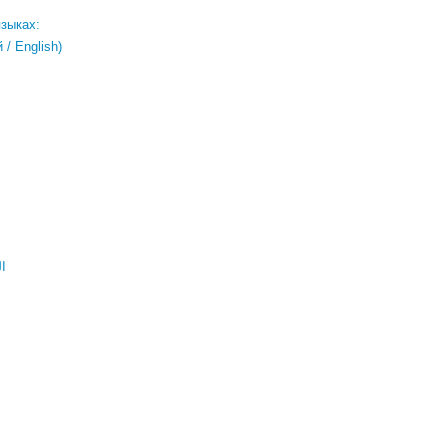
языках:
/ English)
ال