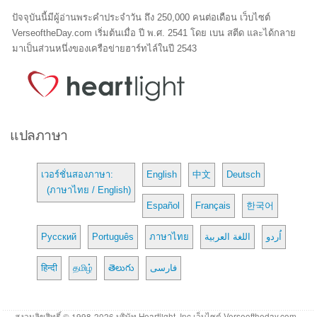
ปัจจุบันนี้มีผู้อ่านพระคำประจำวัน ถึง 250,000 คนต่อเดือน เว็บไซต์
VerseoftheDay.com เริ่มต้นเมื่อ ปี พ.ศ. 2541 โดย เบน สตีด และได้กลาย
มาเป็นส่วนหนึ่งของเครือข่ายฮาร์ทไล์ในปี 2543
แปลภาษา
เวอร์ชั่นสองภาษา:
English
中文
Deutsch
(ภาษาไทย / English)
Español
Français
한국어
Русский
Português
ภาษาไทย
اللغة العربية
اُردو
हिन्दी
தமிழ்
తెలుగు
فارسی
สงวนลิขสิทธิ์ © 1998-2026 บริษัท Heartlight, Inc เว็บไซต์ Verseoftheday.com