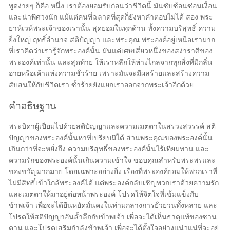
พูดง่ายๆ ก็คือ หนึ่ง เราต้องยอมรับก่อนว่าชีวิตนี้ มันซับซ้อนซ่อนเงื้อน
และน่าพิศวงนัก แม้แต่คนที่ฉลาดที่สุดก็ยังหาคำตอบไม่ได้ สอง พระ
ยาห์เวห์พระเจ้าของเรานั้น สุดยอมในทุกด้าน ทั้งความบริสุทธิ์ ความ
ยิ่งใหญ่ ฤทธิ์อำนาจ สติปัญญา และพระคุณ พระองค์อยู่เหนือเรามาก
ที่เราคิดว่าเรารู้จักพระองค์นั้น มันแค่เศษเสี่ยวหนึ่งของสง่าราศีของ
พระองค์เท่านั้น และสุดท้าย ให้เราหลีกให้ห่างไกลจากทุกสิ่งที่มีกลิ่น
อายหรือเค้าแห่งความชั่วร้าย เพราะมันจะมีผลร้ายและสร้างความ
สับสนให้กับชีวิตเรา ซ้ำร้ายยังแยกเราออกจากพระเจ้าอีกด้วย
คำอธิษฐาน
พระบิดาผู้เปี่ยมไปด้วยสติปัญญาและความเมตตาในสรวงสวรรค์ สติ
ปัญญาของพระองค์นั้นหาที่เปรียบมิได้ ส่วนพระคุณของพระองค์นั้น
เกินกว่าที่จะหยั่งถึง ความบริสุทธิ์ของพระองค์นั้นไร้เทียมทาน และ
ความรักของพระองค์นั้นเกินความเข้าใจ ขอบคุณสำหรับพระพรและ
ของขวัญมากมาย โดยเฉพาะอย่างยิ่ง เรื่องที่พระองค์ยอมให้พวกเราที่
ไม่มีสิทธิ์เข้าใกล้พระองค์ได้ แต่พระองค์กลับเชิญพวกเราด้วยความรัก
และเมตตาให้มาอยู่ต่อหน้าพระองค์ โปรดให้จิตใจที่เข้มแข็งกับ
ข้าพเจ้า เพื่อจะได้ยืนหยัดมั่นคงในท่ามกลางการยั่วยวนทั้งหลาย และ
โปรดให้สติปัญญาอันล้ำลึกกับข้าพเจ้า เพื่อจะได้เห็นธาตุแท้ของซาน
ตาน และโปรดเสริมกำลังข้าพเจ้า เพื่อจะได้ตั้งใจอย่างแน่วแน่ที่จะอยู่