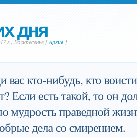
их дня
17 г., Воскресенье
[
Aрхив
]
ди вас кто-нибудь, кто воист
т? Если есть такой, то он до
ою мудрость праведной жиз
обрые дела со смирением.