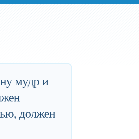
ину мудр и
лжен
нью, должен