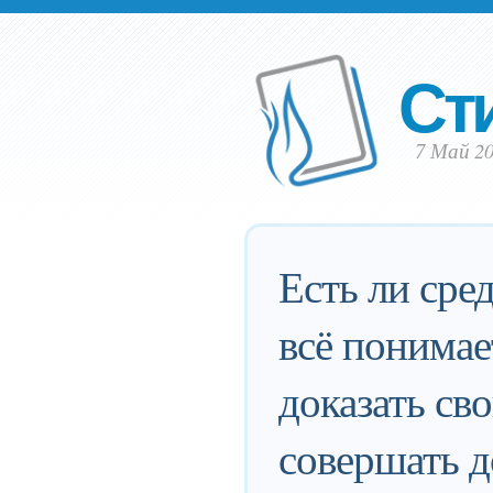
Ст
7 Май 20
Есть ли сре
всё понимае
доказать св
совершать д