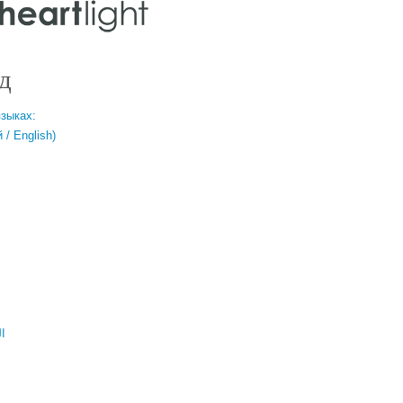
д
языках:
/ English)
ال