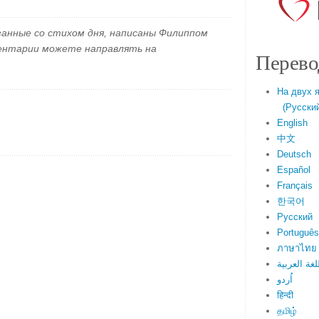
занные со стихом дня, написаны Филиппом
ментарии можете направлять на
Перево
На двух 
(Русский 
English
中文
Deutsch
Español
Français
한국어
Русский
Português
ภาษาไทย
لغة العربية
اُردو
हिन्दी
தமிழ்