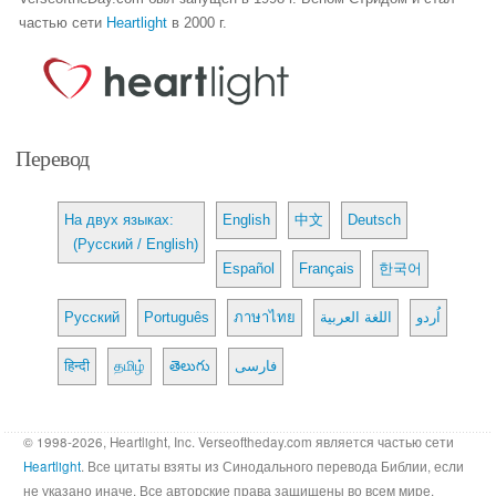
частью сети
Heartlight
в 2000 г.
Перевод
На двух языках:
English
中文
Deutsch
(Русский / English)
Español
Français
한국어
Русский
Português
ภาษาไทย
اللغة العربية
اُردو
हिन्दी
தமிழ்
తెలుగు
فارسی
© 1998-2026, Heartlight, Inc. Verseoftheday.com является частью сети
Heartlight
. Все цитаты взяты из Синодального перевода Библии, если
не указано иначе. Все авторские права защищены во всем мире.