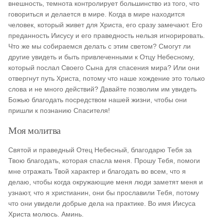
внешность, темнота контролирует большинство из того, что
говориться и делается в мире. Когда в мире находится
человек, который живет для Христа, его сразу замечают. Его
преданность Иисусу и его праведность нельзя игнорировать.
Что же мы собираемся делать с этим светом? Смогут ли
другие увидеть и быть привлеченными к Отцу Небесному,
который послал Своего Сына для спасения мира? Или они
отвергнут путь Христа, потому что наше хождение это только
слова и не много действий? Давайте позволим им увидеть
Божью благодать посредством нашей жизни, чтобы они
пришли к познанию Спасителя!
Моя молитва
Святой и праведный Отец Небесный, благодарю Тебя за
Твою благодать, которая спасла меня. Прошу Тебя, помоги
мне отражать Твой характер и благодать во всем, что я
делаю, чтобы когда окружающие меня люди заметят меня и
узнают, что я христианин, они бы прославили Тебя, потому
что они увидели добрые дела на практике. Во имя Иисуса
Христа молюсь. Аминь.