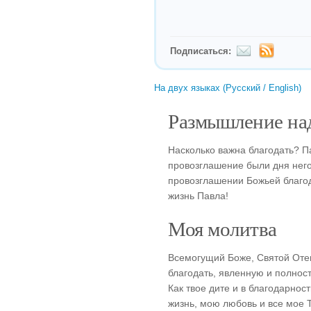
Подписаться:
На двух языках (Русский / English)
Размышление над
Насколько важна благодать? Па
провозглашение были дня него
провозглашении Божьей благо
жизнь Павла!
Моя молитва
Всемогущий Боже, Святой Оте
благодать, явленную и полнос
Как твое дите и в благодарно
жизнь, мою любовь и все мое 