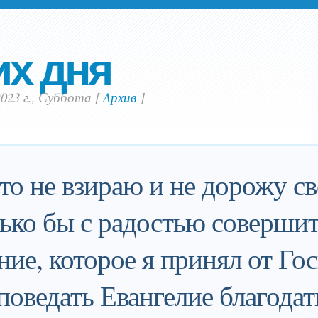
их дня
2023 г., Суббота
[
Aрхив
]
что не взираю и не дорожу с
ько бы с радостью соверши
ние, которое я принял от Го
поведать Евангелие благода