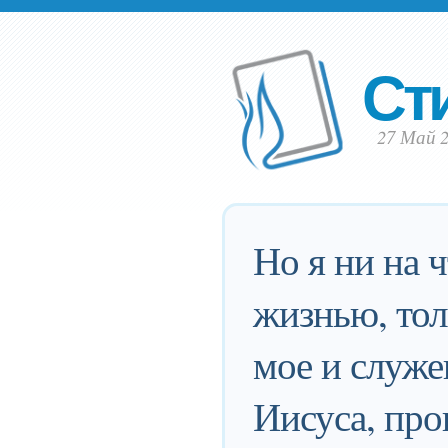
Ст
27 Май 
Но я ни на 
жизнью, тол
мое и служе
Иисуса, про