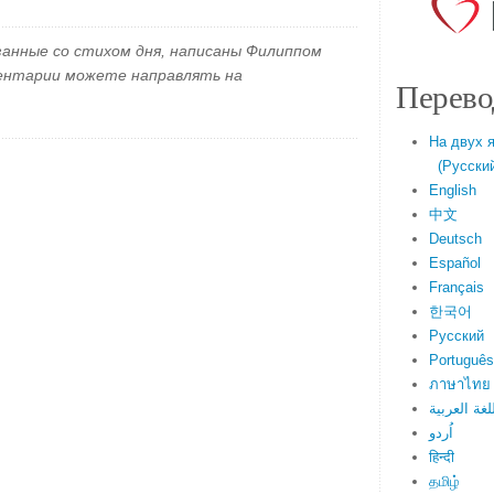
занные со стихом дня, написаны Филиппом
ментарии можете направлять на
Перево
На двух 
(Русский 
English
中文
Deutsch
Español
Français
한국어
Русский
Português
ภาษาไทย
لغة العربية
اُردو
हिन्दी
தமிழ்