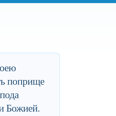
воею
ть поприще
спода
ти Божией.