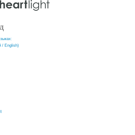
д
языках:
/ English)
ال