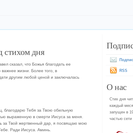
Подпис
 стихом дня
Подпис
вел сказал, что Божья благодать ее
 важнее жизни. Более того, в
RSS
дати другим любой ценой и заключалась
О нас
Стих дня чи
каждый меся
ц, благодарю Тебя за Твою обильную
запущен в 19
тью выраженную в смерти Иисуса за меня.
частью сети
сть за Твой жертвенный дар, я посвящаю мою
Тебе. Ради Иисуса. Аминь.