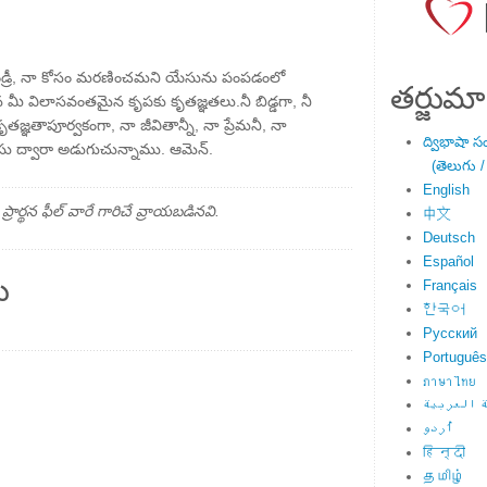
 తండ్రీ, నా కోసం మరణించమని యేసును పంపడంలో
తర్జుమా
డిన మీ విలాసవంతమైన కృపకు కృతజ్ఞతలు.నీ బిడ్డగా, నీ
తాపూర్వకంగా, నా జీవితాన్నీ, నా ప్రేమనీ, నా
ద్విభాషా స
ు.యేసు ద్వారా అడుగుచున్నాము. ఆమెన్.
(తెలుగు /
English
్థన ఫీల్ వారే గారిచే వ్రాయబడినవి.
中文
Deutsch
Español
ు
Français
한국어
Русский
Português
ภาษาไทย
 العربية
اُردو
हिन्दी
தமிழ்