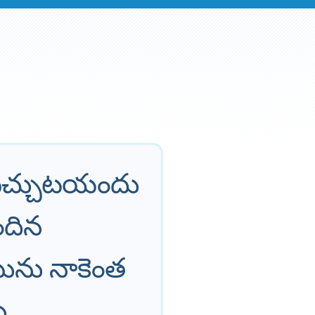
్యమిచ్చుటయందు
ందిన
మును నాకెంత
ు.