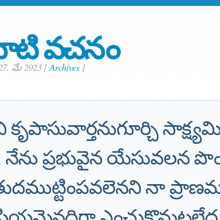
ాటి వచనం
27. మే 2023
[
Archives
]
ి కృపాసువార్తనుగూర్చి సాక్ష
 నేను ప్రభువైన యేసువలన పొ
తుదముట్టింపవలెనని నా ప్రాణ
ప్రియమైనదిగా ఎంచుకొనుటలేద