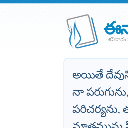
ఈన
శనివారం 
అయితే దేవున
నా పరుగును,
పరిచర్యను, 
మాత్రమును 