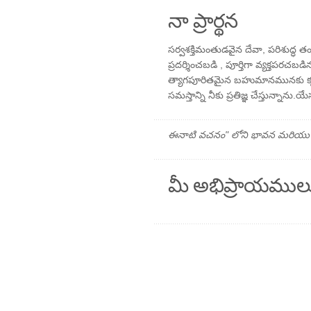
నా ప్రార్థన
సర్వశక్తిమంతుడవైన దేవా, పరిశుద్ధ
ప్రదర్శించబడి , పూర్తిగా వ్యక్తపరచబ
త్యాగపూరితమైన బహుమానమునకు కృతజ్ఞ
సమస్తాన్ని నీకు ప్రతిజ్ఞ చేస్తున్నాన
ఈనాటి వచనం" లోని భావన మరియు ప్రార
మీ అభిప్రాయముల