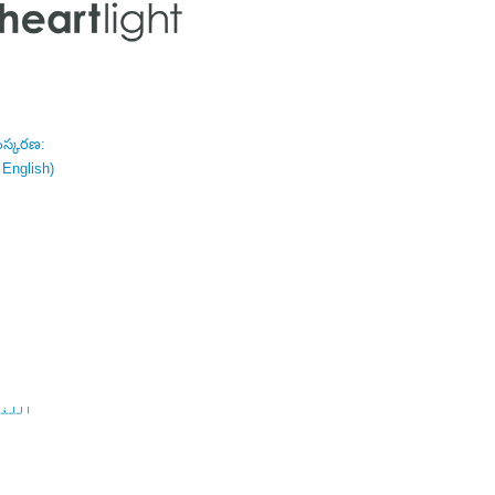
ంస్కరణ:
 English)
اللغة