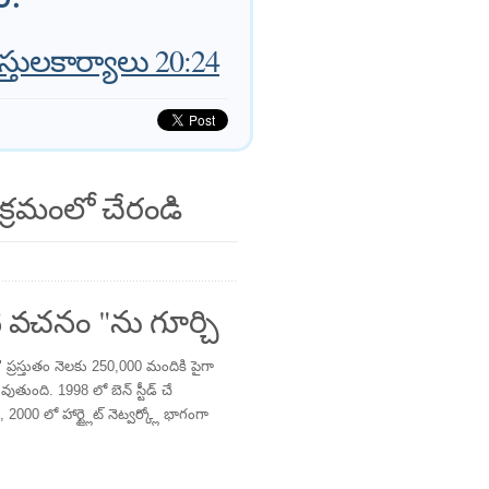
్తులకార్యాలు 20:24
క్రమంలో చేరండి
 వచనం "ను గూర్చి
్రస్తుతం నెలకు 250,000 మందికి పైగా
తుంది. 1998 లో బెన్ స్టీడ్ చే
 2000 లో హార్ట్లైట్ నెట్వర్క్లో భాగంగా