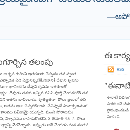
—
అపోస
ఈ కార్య
గూర్చిన తలంపు
RSS
ు ఆ కృప గురించి ఇతరులకు చెప్పడం తన స్వంత
ెప్పాడు! ఏది ఏమైనప్పటికీ,నిజానికి దేవుని కృపను
"ఈనాటి
ుగా భావించెను.దేవుని కృపను ఇతరులతో
ష్యం. దేవుడు తనకు ఇచ్చిన పనిని పూర్తి చేయకపోతే తన
ఈనాటి వచనం" ప
దని అతను భావించాడు. కృతజ్ఞతగా, పౌలు జైలులో తన
పాఠకులచే చదువు
డు, అతను ఇలా చెప్పగలిగాడు: నేనిప్పుడే పానార్పణముగ
ప్రారంభించబడి ,
ు కాలము సమీపమై యున్నది. మంచి పోరాటము
మారింది.
ిని, విశ్వాసము కాపాడుకొంటిని. 2 తిమోతి 4:6-7. పౌలు
యాన్ని నెరవేర్చాడు. ఇప్పుడు అదే చేయడం మన వంతు!