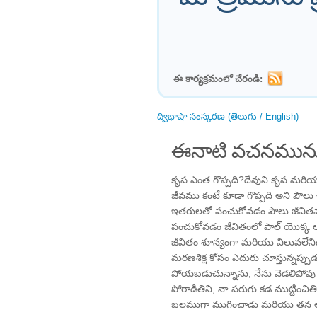
ఈ కార్యక్రమంలో చేరండి:
ద్విభాషా సంస్కరణ (తెలుగు / English)
ఈనాటి వచనమును
కృప ఎంత గొప్పది?దేవుని కృప మరియ
జీవము కంటే కూడా గొప్పది అని పౌలు చ
ఇతరులతో పంచుకోవడం పౌలు జీవితమ
పంచుకోవడం జీవితంలో పాల్ యొక్క లక్
జీవితం శూన్యంగా మరియు విలువలేని
మరణశిక్ష కోసం ఎదురు చూస్తున్నప్పు
పోయబడుచున్నాను, నేను వెడలిపోవ
పోరాడితిని, నా పరుగు కడ ముట్టించిత
బలముగా ముగించాడు మరియు తన లక్ష్