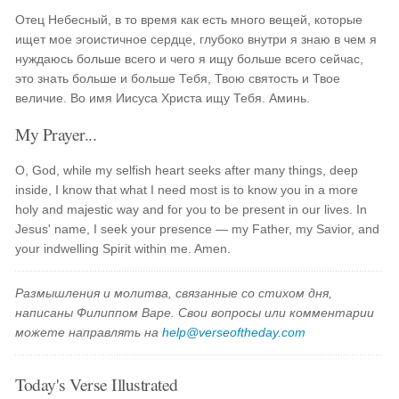
Отец Небесный, в то время как есть много вещей, которые
ищет мое эгоистичное сердце, глубоко внутри я знаю в чем я
нуждаюсь больше всего и чего я ищу больше всего сейчас,
это знать больше и больше Тебя, Твою святость и Твое
величие. Во имя Иисуса Христа ищу Тебя. Аминь.
My Prayer...
O, God, while my selfish heart seeks after many things, deep
inside, I know that what I need most is to know you in a more
holy and majestic way and for you to be present in our lives. In
Jesus' name, I seek your presence — my Father, my Savior, and
your indwelling Spirit within me. Amen.
Размышления и молитва, связанные со стихом дня,
написаны Филиппом Варе. Свои вопросы или комментарии
можете направлять на
help@verseoftheday.com
Today's Verse Illustrated