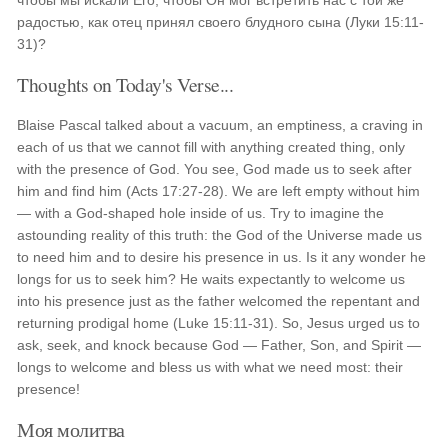
чтобы мы искали Его, чтобы Он мог встретить нас с той же
радостью, как отец принял своего блудного сына (Луки 15:11-
31)?
Thoughts on Today's Verse...
Blaise Pascal talked about a vacuum, an emptiness, a craving in
each of us that we cannot fill with anything created thing, only
with the presence of God. You see, God made us to seek after
him and find him (Acts 17:27-28). We are left empty without him
— with a God-shaped hole inside of us. Try to imagine the
astounding reality of this truth: the God of the Universe made us
to need him and to desire his presence in us. Is it any wonder he
longs for us to seek him? He waits expectantly to welcome us
into his presence just as the father welcomed the repentant and
returning prodigal home (Luke 15:11-31). So, Jesus urged us to
ask, seek, and knock because God — Father, Son, and Spirit —
longs to welcome and bless us with what we need most: their
presence!
Моя молитва