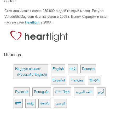
О нас
Стих дня читают более 250 000 людей каждый месяц. Ресурс
VerseoftheDay.com был запущен в 1998 г. Беном Стридом и стал
частью сети
Heartlight
в 2000 г.
Перевод
На двух языках:
English
中文
Deutsch
(Русский / English)
Español
Français
한국어
Русский
Português
ภาษาไทย
اللغة العربية
اُردو
हिन्दी
தமிழ்
తెలుగు
فارسی