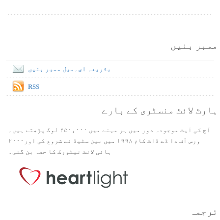
ممبر بنیں
بذریعہ ای۔میل ممبر بنیں
RSS
ہارٹ لائٹ منسٹری کے بارے
آج کی آیت موجودہ دور میں ہر مہنے میں ۲۵۰،۰۰۰ لوگ پڑھتے ہیں۔
ورس آف دا ڈے ڈاٹ کام ۱۹۹۸ میں بین سٹیڈ نے شروع کی اور۲۰۰۰
ہائی لائٹ نیٹورک کا حصہ بن گئی۔
ترجمہ