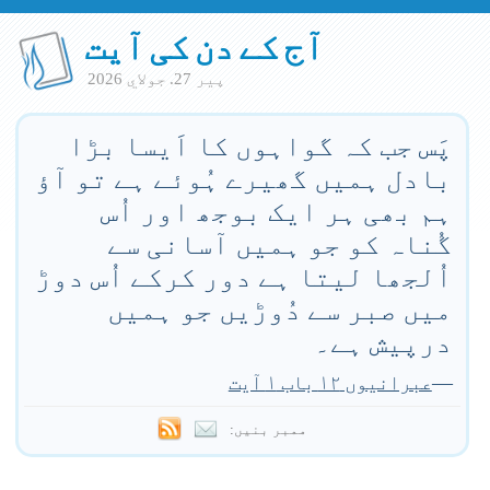
آج کے دن کی آیت
پير 27. جولاي 2026
پَس جب کہ گواہوں کا اَیسا بڑا
بادل ہمیں گھیرے ہُوئے ہے تو آؤ
ہم بھی ہر ایک بوجھ اور اُس
گُناہ کو جو ہمیں آسانی سے
اُلجھا لیتا ہے دور کرکے اُس دوڑ
میں صبر سے دُوڑیں جو ہمیں
درپیش ہے۔
—
عبرانیوں ۱۲ باب ۱ آیت
ممبر بنیں: