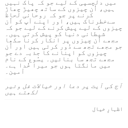
میں دلچسپی کے لیے جو کہ پاک نہیں
ہیں، اُن چیزوں کے ساتھ چھیڑ چھاڑ
کرنے پر جو کہ روحانی لحاظ
سےخطرناک ہیں، اور اپنے آپ کو اُن
چیزوں کے لیے پیش کرنے کے لیے جو کہ
شیطانی دنیا کو پیش کرتی ہیں۔
مجھے اُن چیزوں پر انکار کرنا سکھا
جو مجھے تجھ سے دُور کرتی ہیں اور اُن
چیزوں کو اپنانے کا جذبہ دے جو
مجھے تجھ سا بنائیں۔ یسُوع کے نام
میں مانگتا ہوں جو میرا خُدا ہے۔
آمین۔
آج کی آیت پر دعا اور خیالات فل وئیر
لکھتے ہیں
اظہارِ خیال