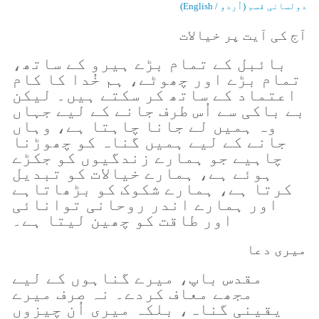
دولسانی قسم (اُردو / English)
آج کی آیت پر خیالات
بائبل کے تمام بڑے ہیرو کے ساتھ،
تمام بڑے اور چھوٹے، ہم خُدا کا کام
اعتماد کے ساتھ کر سکتے ہیں۔ لیکن
بے باکی سے اُس طرف جانے کے لیے جہاں
وہ ہمیں لے جانا چاہتا ہے، وہاں
جانے کے لیے ہمیں گناہ کو چھوڑنا
چاہیے جو ہمارے زندگیوں کو جکڑے
ہوئے ہے، ہمارے خیالات کو تبدیل
کرتا ہے، ہمارے شکوک کو بڑھاتاہے
اور ہمارے اندر روحانی توانائی
اور طاقت کو چھین لیتا ہے۔
میری دعا
مقدس باپ، میرے گناہوں کے لیے
مجھے معاف کردے۔ نہ صرف میرے
یقینی گناہ، بلکہ میری اُن چیزوں