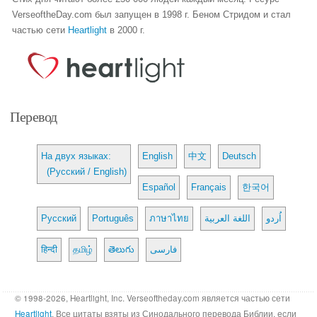
VerseoftheDay.com был запущен в 1998 г. Беном Стридом и стал
частью сети
Heartlight
в 2000 г.
Перевод
На двух языках:
English
中文
Deutsch
(Русский / English)
Español
Français
한국어
Русский
Português
ภาษาไทย
اللغة العربية
اُردو
हिन्दी
தமிழ்
తెలుగు
فارسی
© 1998-2026, Heartlight, Inc. Verseoftheday.com является частью сети
Heartlight
. Все цитаты взяты из Синодального перевода Библии, если