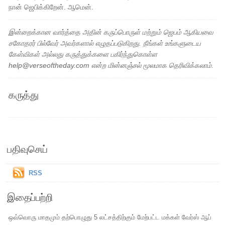
நான் ஜெபிக்கிறேன். ஆமென்.
இன்றைக்கான வார்த்தை அதின் கருப்பொருள் மற்றும் ஜெபம் ஆகியவை
சகோதரர் பில்வேர் அவர்களால் எழுதப்படுகிறது. நீங்கள் உங்களுடைய
கேள்விகள் அல்லது கருத்துக்களை பகிர்ந்துகொள்ள
help@verseoftheday.com என்ற மின்னஞ்சல் மூலமாக தெரிவிக்கலாம்.
கருத்து
பதிவுசெய்
RSS
இதைப்பற்றி
ஒவ்வொரு மாதமும் தற்பொழுது 5 லட்சத்திற்கும் மேற்பட்ட மக்கள் வேர்ஸ் ஆப்