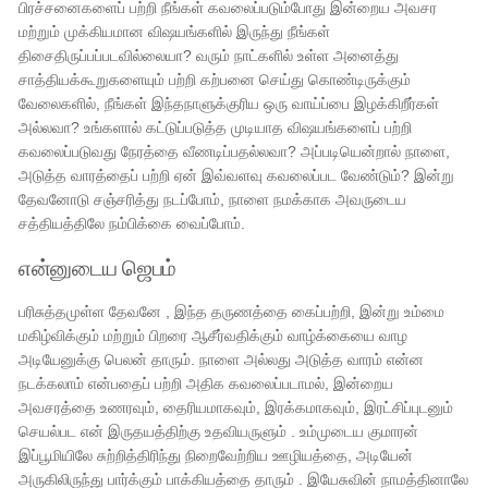
பிரச்சனைகளைப் பற்றி நீங்கள் கவலைப்படும்போது இன்றைய அவசர
மற்றும் முக்கியமான விஷயங்களில் இருந்து நீங்கள்
திசைதிருப்பப்படவில்லையா? வரும் நாட்களில் உள்ள அனைத்து
சாத்தியக்கூறுகளையும் பற்றி கற்பனை செய்து கொண்டிருக்கும்
வேலைகளில், ​​நீங்கள் இந்தநாளுக்குரிய ஒரு வாய்ப்பை இழக்கிறீர்கள்
அல்லவா? உங்களால் கட்டுப்படுத்த முடியாத விஷயங்களைப் பற்றி
கவலைப்படுவது நேரத்தை வீணடிப்பதல்லவா? அப்படியென்றால் நாளை,
அடுத்த வாரத்தைப் பற்றி ஏன் இவ்வளவு கவலைப்பட வேண்டும்? இன்று
தேவனோடு சஞ்சரித்து நடப்போம், நாளை நமக்காக அவருடைய
சத்தியத்திலே நம்பிக்கை வைப்போம்.
என்னுடைய ஜெபம்
பரிசுத்தமுள்ள தேவனே , இந்த தருணத்தை கைப்பற்றி, இன்று உம்மை
மகிழ்விக்கும் மற்றும் பிறரை ஆசீர்வதிக்கும் வாழ்க்கையை வாழ
அடியேனுக்கு பெலன் தாரும். நாளை அல்லது அடுத்த வாரம் என்ன
நடக்கலாம் என்பதைப் பற்றி அதிக கவலைப்படாமல், இன்றைய
அவசரத்தை உணரவும், தைரியமாகவும், இரக்கமாகவும், இரட்சிப்புடனும்
செயல்பட என் இருதயத்திற்கு உதவியருளும் . உம்முடைய குமாரன்
இப்பூமியிலே சுற்றித்திரிந்து நிறைவேற்றிய ஊழியத்தை, அடியேன்
அருகிலிருந்து பார்க்கும் பாக்கியத்தை தாரும் . இயேசுவின் நாமத்தினாலே