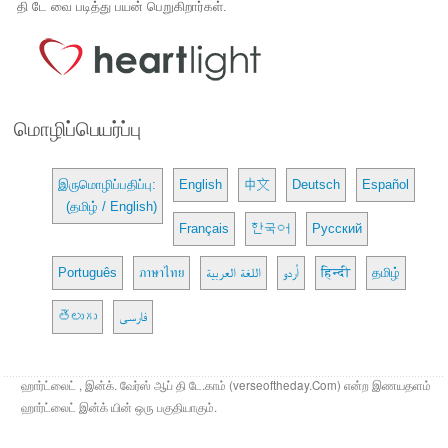
தி டே வை படித்து பயன் பெறுகிறார்கள்.
மொழிப்பெயர்ப்பு
இருமொழிப்பதிப்பு:
English
中文
Deutsch
Español
(தமிழ் / English)
Français
한국어
Русский
Português
ภาษาไทย
اللغة العربية
اُردو
हिन्दी
தமிழ்
తెలుగు
فارسی
ஹார்ட்லைட் , இன்க். வேர்ஸ் ஆப் தி டே.காம் (verseoftheday.Com) என்ற இணயதளம்
ஹார்ட்லைட் இன்க் யின் ஒரு பகுதியாகும்.