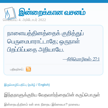
இன்றைக்கான வசனம்
செவ்வாய் 4. அக்டோபர் 2022
நாளையத்தினத்தைக் குறித்துப்
பெருமைபாராட்டாதே; ஒருநாள்
பிறப்பிப்பதை அறியாயே.
—
நீதிமொழிகள்- 27:1
பதிவுசெய்:
இருமொழிப்பதிப்பு (தமிழ் / English)
இந்தநாளுக்குரிய வேதவார்த்தையின் கருப்பொருள்
இன்றையத்தினம் உன் கை நிறைய இல்லையா? நாளைய