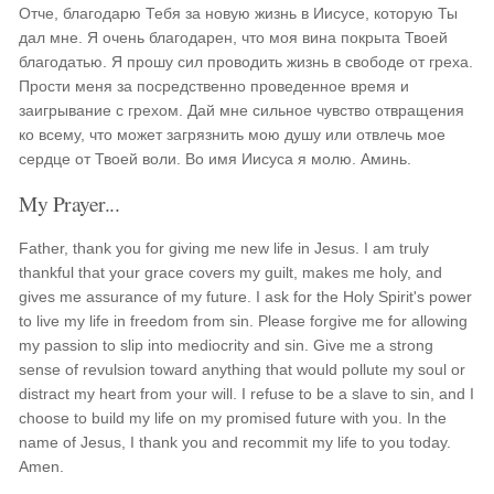
Отче, благодарю Тебя за новую жизнь в Иисусе, которую Ты
дал мне. Я очень благодарен, что моя вина покрыта Твоей
благодатью. Я прошу сил проводить жизнь в свободе от греха.
Прости меня за посредственно проведенное время и
заигрывание с грехом. Дай мне сильное чувство отвращения
ко всему, что может загрязнить мою душу или отвлечь мое
сердце от Твоей воли. Во имя Иисуса я молю. Аминь.
My Prayer...
Father, thank you for giving me new life in Jesus. I am truly
thankful that your grace covers my guilt, makes me holy, and
gives me assurance of my future. I ask for the Holy Spirit's power
to live my life in freedom from sin. Please forgive me for allowing
my passion to slip into mediocrity and sin. Give me a strong
sense of revulsion toward anything that would pollute my soul or
distract my heart from your will. I refuse to be a slave to sin, and I
choose to build my life on my promised future with you. In the
name of Jesus, I thank you and recommit my life to you today.
Amen.