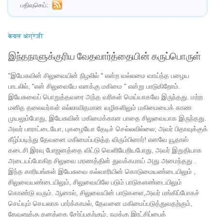
பதிவுசெய்:
केवल अंग्रेज़ी
இந்தநாளுக்குரிய வேதவார்த்தையின் கருப்பொருள்
"இயேசுவின் சிலுவையின் நிழலில் " என்ற வல்லமை வாய்ந்த பழைய
பாடலில், "என் சிலுவையே எனக்கு மகிமை " என்று பாடுகிறோம்.
இயேசுவைப் பொறுத்தவரை அந்த வரிகள் மெய்யாகவே இருந்தது. மற்ற
மனித தலைவர்கள் எல்லாவிதமான வழிகளிலும் மகிமையைக் காண
முயலும்போது, ​​இயேசுவின் மகிமைக்கான பாதை சிலுவையாக இருந்தது.
அவர் பாராட்டையோ, புகழையோ தேடிச் செல்லவில்லை; அவர் பிதாவுக்குக்
கீழ்ப்படிந்து தேவனை மகிமைப்படுத்த விரும்பினார்! எனவே யூதாஸ்
கடைசி இரவு போஜனத்தை விட்டு வெளியேறியபோது, ​​அவர் இறுதியாக
அடையப்போகிற சிலுவை மரணத்தின் துவக்கமாய் அது அமைந்தது .
இந்த காரியங்கள் இயேசுவை கல்வாரியின் கொடுமையண்டையிலும் ,
சிலுவையண்டையிலும், சிலுவையிலே படும் பாடுகளண்டையிலும்
கொண்டு வரும். ஆனால், சிலுவையின் பாடுகளை,அவர் மங்கிப்போகச்
செய்யும் செயலாக பார்க்காமல், தேவனை மகிமைப்படுத்துவதற்கும்,
தேவனுக்கு கனத்தை சேர்ப்பதற்கும், நமக்கு இரட்சிப்பைக்