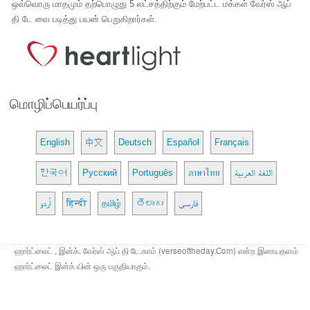
ஒவ்வொரு மாதமும் தற்பொழுது 5 லட்சத்திற்கும் மேற்பட்ட மக்கள் வேர்ஸ் ஆப்
தி டே வை படித்து பயன் பெறுகிறார்கள்.
மொழிப்பெயர்ப்பு
English
中文
Deutsch
Español
Français
한국어
Русский
Português
ภาษาไทย
اللغة العربية
اُردو
हिन्दी
தமிழ்
తెలుగు
فارسی
ஹார்ட்லைட் , இன்க். வேர்ஸ் ஆப் தி டே.காம் (verseoftheday.Com) என்ற இணயதளம்
ஹார்ட்லைட் இன்க் யின் ஒரு பகுதியாகும்.