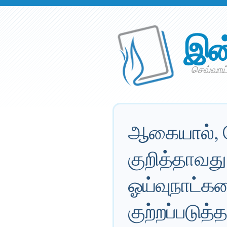
இன
செவ்வாய்
ஆகையால், 
குறித்தாவது
ஓய்வுநாட்கள
குற்றப்படுத