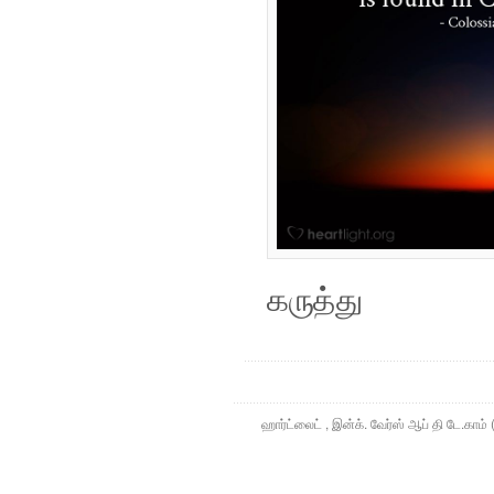
கருத்து
ஹார்ட்லைட் , இன்க். வேர்ஸ் ஆப் தி டே.கா