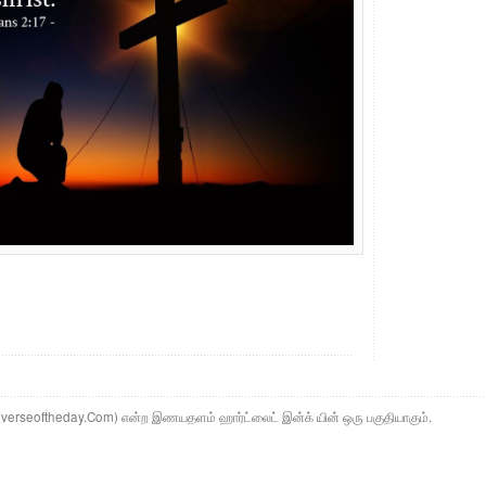
ம் (verseoftheday.Com) என்ற இணயதளம் ஹார்ட்லைட் இன்க் யின் ஒரு பகுதியாகும்.