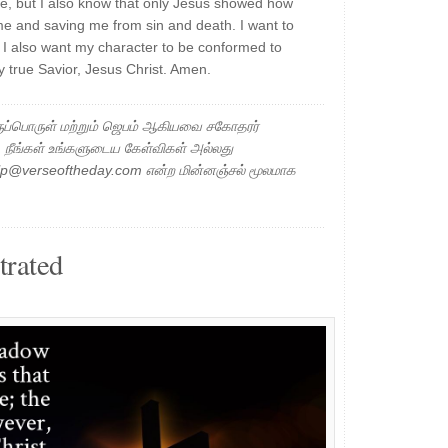
ere, but I also know that only Jesus showed how
e and saving me from sin and death. I want to
ut I also want my character to be conformed to
ly true Savior, Jesus Christ. Amen.
ப்பொருள் மற்றும் ஜெபம் ஆகியவை சகோதரர்
ு. நீங்கள் உங்களுடைய கேள்விகள் அல்லது
elp@verseoftheday.com என்ற மின்னஞ்சல் மூலமாக
trated