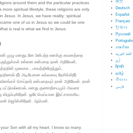
中文
eligions around them and the particular practices
Deutsch
a more spiritual lifestyle, these religions are only
Español
 Jesus. In Jesus, we have reality: spiritual
Français
became one of us in Jesus so we could be one
한국어
What is real is what we find in Jesus.
Русский
்
Português
ภาษาไทย
اللغة العربية
என் முழு மனதுடனே பின்பற்ற எனக்கு கவனத்தை
اُردو
கருத்துக்கள் உள்ளன என்பதை நான் அறிவேன்,
हिन्दी
ததின் மூலமாக , பாவத்திலிருந்தும்,
தமிழ்
ததினால் நீர் அடியேனை எவ்வளவு நேசிக்கிறீர்
తెలుగు
ிளங்கச் செய்தார் என்பதையும் நான் அறிவேன். நான்
فارسی
வது மட்டுமல்லாமல், எனது குணாதிசயமும் அவரை
 விரும்புகிறேன். ஒரே மெய்யான இரட்சகராகிய
நான் ஜெபிக்கிறேன். ஆமென்.
ow your Son with all my heart. I know so many