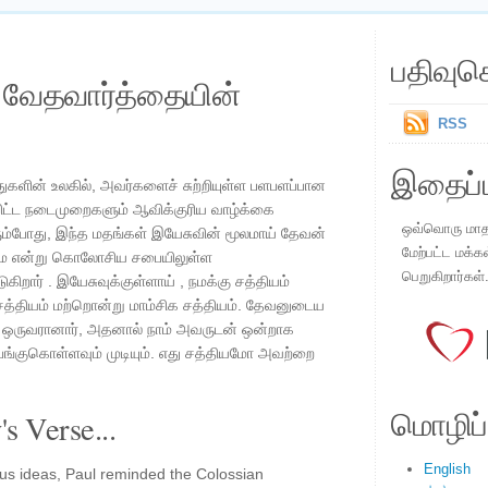
பதிவுச
ய வேதவார்த்தையின்
RSS
இதைப்ப
ுகளின் உலகில், அவர்களைச் சுற்றியுள்ள பளபளப்பான
பிட்ட நடைமுறைகளும் ஆவிக்குரிய வாழ்க்கை
ஒவ்வொரு மாதமு
போது, ​​​​இந்த மதங்கள் இயேசுவின் மூலமாய் தேவன்
மேற்பட்ட மக்க
ிரமே என்று கொலோசிய சபையிலுள்ள
பெறுகிறார்கள்
டுகிறார் . இயேசுவுக்குள்ளாய் , நமக்கு சத்தியம்
சத்தியம் மற்றொன்று மாம்சிக சத்தியம். தேவனுடைய
் ஒருவரானார், அதனால் நாம் அவருடன் ஒன்றாக
ங்குகொள்ளவும் முடியும். எது சத்தியமோ அவற்றை
மொழிப்ப
s Verse...
English
ious ideas, Paul reminded the Colossian