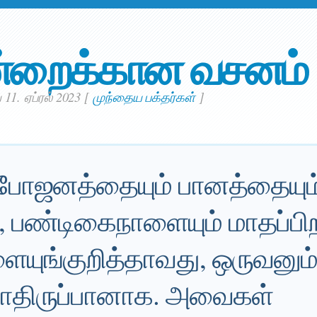
்றைக்கான வசனம்
 11. ஏப்ரல் 2023
[
முந்தைய பக்தர்கள்
]
போஜனத்தையும் பானத்தையும
, பண்டிகைநாளையும் மாதப்பிற
ையுங்குறித்தாவது, ஒருவனும
்தாதிருப்பானாக. அவைகள்