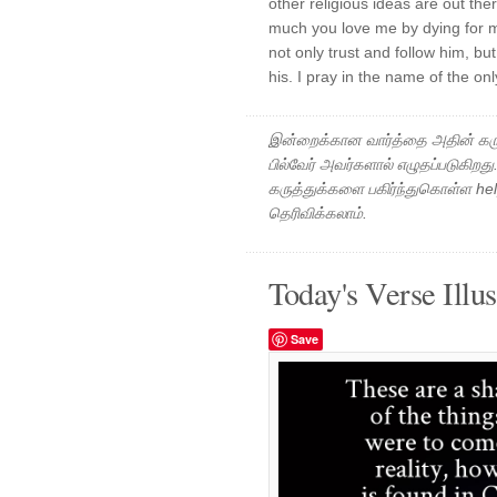
other religious ideas are out th
much you love me by dying for m
not only trust and follow him, b
his. I pray in the name of the on
இன்றைக்கான வார்த்தை அதின் கரு
பில்வேர் அவர்களால் எழுதப்படுகிறத
கருத்துக்களை பகிர்ந்துகொள்ள h
தெரிவிக்கலாம்.
Today's Verse Illus
Save