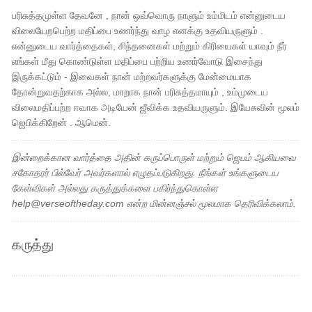
பரிசுத்தமுள்ள தேவனே , நான் ஒவ்வொரு நாளும் உம்மிடம் என்னுடைய
விலையேறபெற்ற மதிப்பை உணர்ந்து வாழ எனக்கு உதவியருளும் .
என்னுடைய வார்த்தைகள், சிந்தனைகள் மற்றும் கிரியைகள் யாவும் நீர்
எங்கள் மீது கொண்டுள்ள மதிப்பை பற்றிய உணர்வோடு இசைந்து
இருக்கட்டும் - இவைகள் நான் மற்றவர்களுக்கு மேன்மையாக
தோன்றுவதற்காக அல்ல, மாறாக நான் பரிசுத்தமாயும் , உம்முடைய
விலைமதிப்பற்ற ஈவாக அடியேன் ஜீவிக்க உதவியருளும். இயேசுவின் மூலம்
ஜெபிக்கிறேன் . ஆமென்.
இன்றைக்கான வார்த்தை அதின் கருப்பொருள் மற்றும் ஜெபம் ஆகியவை
சகோதரர் பில்வேர் அவர்களால் எழுதப்படுகிறது. நீங்கள் உங்களுடைய
கேள்விகள் அல்லது கருத்துக்களை பகிர்ந்துகொள்ள
help@verseoftheday.com என்ற மின்னஞ்சல் மூலமாக தெரிவிக்கலாம்.
கருத்து