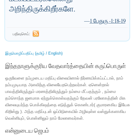
அறிந்திருக்கிறீர்களே.
—
1 பேதுரு -1:18-19
பதிவுசெய்:
இருமொழிப்பதிப்பு (தமிழ் / English)
இந்தநாளுக்குரிய வேதவார்த்தையின் கருப்பொருள்
ஒருவேளை நம்முடைய மதிப்பு விலையினால் நிர்ணயிக்கப்பட்டால், நாம்
நம்பமுடியாத அளவிற்கு விலையேறபெற்றவர்கள். ஏனென்றால்
பாவத்திலிருந்தும் மரணத்திலிருந்தும் நம்மை மீட்பதற்கும் , நம்மை
தம்சொந்த ஜனமாக ஏற்றுக்கொள்வதற்கும் தேவன் பரலோகத்தின் மிக
விலையுயர்ந்த பொக்கிஷத்தை எடுத்துக் கொண்டார்( குமாரனகிய இயேசு
கிறிஸ்து ). அந்த மதிப்புடன் ஒப்பிடுகையில் அழிவுள்ள வஸ்துக்களாகிய
வெள்ளியும், பொன்னிலும் நாம் மேலானவர்கள்.
என்னுடைய ஜெபம்