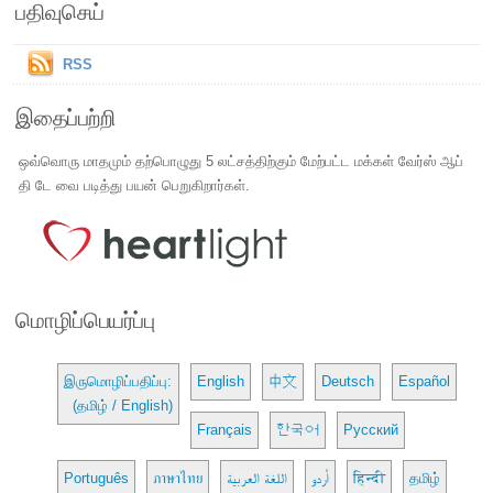
பதிவுசெய்
RSS
இதைப்பற்றி
ஒவ்வொரு மாதமும் தற்பொழுது 5 லட்சத்திற்கும் மேற்பட்ட மக்கள் வேர்ஸ் ஆப்
தி டே வை படித்து பயன் பெறுகிறார்கள்.
மொழிப்பெயர்ப்பு
இருமொழிப்பதிப்பு:
English
中文
Deutsch
Español
(தமிழ் / English)
Français
한국어
Русский
Português
ภาษาไทย
اللغة العربية
اُردو
हिन्दी
தமிழ்