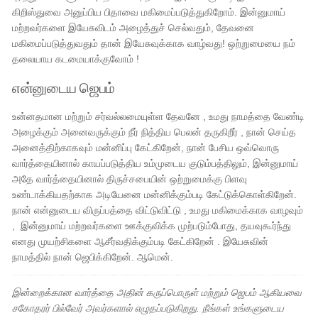
கிறிஸ்துவை அனுப்பிய பிதாவை மகிமைப்படுத்துகிறோம். இன்னுமாய்
மற்றவர்களை இயேசுவிடம் அழைத்துச் செல்வதும், தேவனை
மகிமைப்படுத்துவதும் தான் இயேசுவுக்காக வாழ்வது! ஒற்றுமையை நம்
தலையாய கடமையாக்குவோம் !
என்னுடைய ஜெபம்
உன்னதமான மற்றும் சர்வல்லமையுள்ள தேவனே , உமது நாமத்தை வேண்டி
அழைக்கும் அனைவருக்கும் நீர் நித்திய பெலன் தருகிறீர் , நான் செய்த
அனைத்திற்காகவும் மன்னிப்பு கேட்கிறேன், நான் பேசிய ஒவ்வொரு
வார்த்தையினால் காயப்படுத்திய உம்முடைய குடும்பத்திலும், இன்னுமாய்
அதே வார்த்தையினால் திருச்சபையின் ஒற்றுமைக்கு பிளவு
உண்டாக்கியதற்காக அடியேனை மன்னிக்கும்படி கேட்டுக்கொள்கிறேன்.
நான் என்னுடைய விருப்பத்தை விட்டுவிட்டு , உமது மகிமைக்காக வாழவும்
, ​​ இன்னுமாய் மற்றவர்களை ஊக்குவிக்க முற்படும்போது, ​​தயவுகூர்ந்து
எனது முயற்சிகளை ஆசீர்வதிக்கும்படி கேட்கிறேன் . இயேசுவின்
நாமத்தில் நான் ஜெபிக்கிறேன். ஆமென்.
இன்றைக்கான வார்த்தை அதின் கருப்பொருள் மற்றும் ஜெபம் ஆகியவை
சகோதரர் பில்வேர் அவர்களால் எழுதப்படுகிறது. நீங்கள் உங்களுடைய