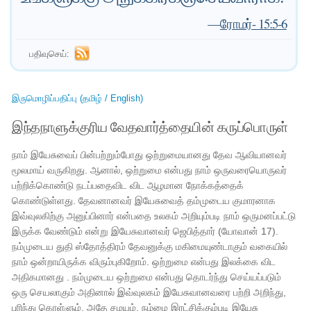
—
ரோமர்- 15:5-6
பதிவுசெய்:
இருமொழிப்பதிப்பு (தமிழ் / English)
இந்தநாளுக்குரிய வேதவார்த்தையின் கருப்பொருள்
நாம் இயேசுவைப் பின்பற்றும்போது ஒற்றுமையானது தேவ ஆவியானவர்
மூலமாய் வருகிறது. ஆனால், ஒற்றுமை என்பது நாம் ஒருவரையொருவர்
பற்றிக்கொண்டு நடப்பதைவிட விட ஆழமான நோக்கத்தைக்
கொண்டுள்ளது. தேவனானவர் இயேசுவைத் தம்முடைய குமாரனாக
இவ்வுலகிற்கு அனுப்பினார் என்பதை உலகம் அறியும்படி நாம் ஒருமனப்பட்டு
இருக்க வேண்டும் என்று இயேசுவானவர் ஜெபித்தார் (யோவான் 17).
நம்முடைய துதி ஸ்தோத்திரம் தேவனுக்கு மகிமையுண்டாகும் வகையில்
நாம் ஒன்றாயிருக்க விரும்புகிறோம். ஒற்றுமை என்பது இலக்கை விட
அதிகமானது . நம்முடைய ஒற்றுமை என்பது தொடர்ந்து செய்யப்படும்
ஒரு செயலாகும் அதினால் இவ்வுலகம் இயேசுவானவரை பற்றி அறிந்து,
புரிந்து கொள்ளும். அதே சமயம், நம்மை இரட்சிக்கும்படி இயேசு