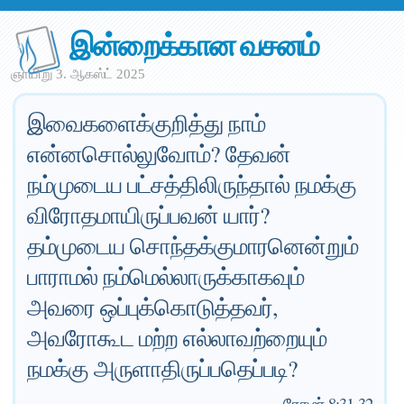
இன்றைக்கான வசனம்
ஞாயிறு 3. ஆகஸ்ட் 2025
இவைகளைக்குறித்து நாம்
என்னசொல்லுவோம்? தேவன்
நம்முடைய பட்சத்திலிருந்தால் நமக்கு
விரோதமாயிருப்பவன் யார்?
தம்முடைய சொந்தக்குமாரனென்றும்
பாராமல் நம்மெல்லாருக்காகவும்
அவரை ஒப்புக்கொடுத்தவர்,
அவரோகூட மற்ற எல்லாவற்றையும்
நமக்கு அருளாதிருப்பதெப்படி?
—
ரோமர் 8:31-32