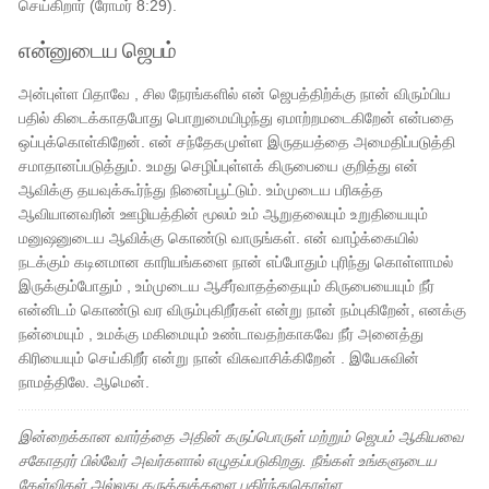
செய்கிறார் (ரோமர் 8:29).
என்னுடைய ஜெபம்
அன்புள்ள பிதாவே , சில நேரங்களில் என் ஜெபத்திற்க்கு நான் விரும்பிய
பதில் கிடைக்காதபோது பொறுமையிழந்து ஏமாற்றமடைகிறேன் என்பதை
ஒப்புக்கொள்கிறேன். என் சந்தேகமுள்ள இருதயத்தை அமைதிப்படுத்தி
சமாதானப்படுத்தும். உமது செழிப்புள்ளக் கிருபையை குறித்து என்
ஆவிக்கு தயவுக்கூர்ந்து நினைப்பூட்டும். உம்முடைய பரிசுத்த
ஆவியானவரின் ஊழியத்தின் மூலம் உம் ஆறுதலையும் உறுதியையும்
மனுஷனுடைய ஆவிக்கு கொண்டு வாருங்கள். என் வாழ்க்கையில்
நடக்கும் கடினமான காரியங்களை நான் எப்போதும் புரிந்து கொள்ளாமல்
இருக்கும்போதும் , உம்முடைய ஆசீர்வாதத்தையும் கிருபையையும் நீர்
என்னிடம் கொண்டு வர விரும்புகிறீர்கள் என்று நான் நம்புகிறேன், எனக்கு
நன்மையும் , உமக்கு மகிமையும் உண்டாவதற்காகவே நீர் அனைத்து
கிரியையும் செய்கிறீர் என்று நான் விசுவாசிக்கிறேன் . இயேசுவின்
நாமத்திலே. ஆமென்.
இன்றைக்கான வார்த்தை அதின் கருப்பொருள் மற்றும் ஜெபம் ஆகியவை
சகோதரர் பில்வேர் அவர்களால் எழுதப்படுகிறது. நீங்கள் உங்களுடைய
கேள்விகள் அல்லது கருத்துக்களை பகிர்ந்துகொள்ள