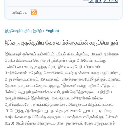
பதிவுசெய்:
இருமொழிப்பதிப்பு (தமிழ் / English)
இந்தநாளுக்குரிய வேதவார்த்தையின் கருப்பொருள்
இயேசுவுக்குள்ளாய் மன்னிப்பும் ,மீட்பும் கிடைக்கும்படி தேவன் நமக்காக
பெரிய விலையை கொடுத்திருக்கிறார் என்று அறிவேன். நமக்கு
மன்னிப்பை வாங்குவதற்கு அவர் இவ்வளவு பெரிய பிரயாசம்
மேற்க்கொண்டாரென்று சொன்னால், அவர் நமக்காக எதை மறுப்பாரோ ,
அது நன்மையாகவும், நீதியாகவும், பரிசுத்தமாகவுமே இருக்கும். ஆகவே,
தேவன் நம்முடைய ஜெபங்களுக்கு "இல்லை" என்று பதில் அளித்தால்,
பின்னர் அது நம் நன்மைக்காகவும், நாம் ஜெபித்தவருடைய நித்திய
நலனுக்காகவும் இருக்கிறது. அவருடைய உள்நோக்கம் நம்மை
ஆசிர்வதிப்பதே , காயப்படுத்துவதல்ல . அவருடைய விருப்பம் நம்மை
மீட்டெடுத்து ஆசீர்வதிப்பது . நமக்கு நன்மைக்கேதுவாய் முடியும்படி
காரியங்களை நடப்பிப்பதே அவருடைய வாஞ்சையாயிருக்கிறது ( ரோமர்
8:28) அவர் நம்மை அவருடைய நேச குமாரனைப் போல மறுரூபமாகச்