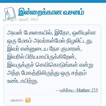
இன்றைக்கான வசனம்
ஞாயிறு 6. ஆகஸ்ட் 2023
அவன் பேசுகையில், இதோ, ஒளியுள்ள
ஒரு மேகம் அவர்கள்மேல் நிழலிட்டது.
இவர் என்னுடைய நேச குமாரன்,
இவரில் பிரியமாயிருக்கிறேன்,
இவருக்குச் செவிகொடுங்கள் என்று
அந்த மேகத்திலிருந்து ஒரு சத்தம்
உண்டாயிற்று.
—
மத்தேயு - Matthew 17:5
பதிவுசெய்: