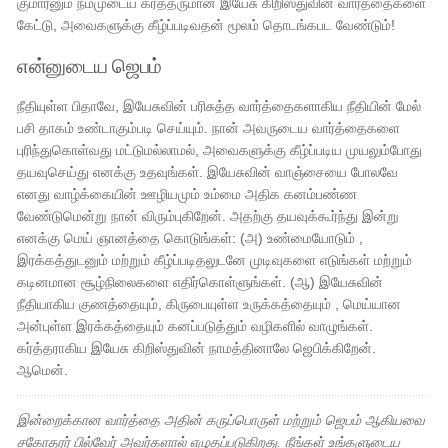
குமாரனும் நம்முடைய கர்த்தருமான இயேசு கிறிஸ்துவின் வார்த்தைகளை
கேட்டு, அவைகளுக்கு கீழ்ப்படிவதன் மூலம் தொடங்கபட வேண்டும்!
என்னுடைய ஜெபம்
நீதியுள்ள பிதாவே, இயேசுவின் பரிசுத்த வார்த்தைகளாகிய நீதியின் மேல்
பசி தாகம் உண்டாகும்படி செய்யும். நான் அவருடைய வார்த்தைகளை
புரிந்துகொள்வது மட்டுமல்லாமல், அவைகளுக்கு கீழ்ப்படிய முயலும்போது
தயவுசெய்து எனக்கு உதவுங்கள். இயேசுவின் வாஞ்சையை போலவே
எனது வாழ்க்கையின் ஊழியமும் உம்மை அதிக கனம்பண்ண
வேண்டுமென்று நான் விரும்புகிறேன். அதற்கு தயவுக்கூர்ந்து இன்று
எனக்கு மெய் ஞானத்தை கொடுங்கள்: (அ) ​​உண்மையோடும் ,
இரக்கத்துடனும் மற்றும் கீழ்ப்படிதலுடனே முடிவுகளை எடுங்கள் மற்றும்
கடினமான சூழ்நிலைகளை எதிர்கொள்ளுங்கள். (ஆ) இயேசுவின்
நீதியாகிய குணத்தையும், கிருபையுள்ள உருக்கத்தையும் , மெய்யான
அன்புள்ள இரக்கத்தையும் கனப்படுத்தும் வழிகளில் வாழுங்கள்.
கர்த்தராகிய இயேசு கிறிஸ்துவின் நாமத்தினாலே ஜெபிக்கிறேன்.
ஆமென்.
இன்றைக்கான வார்த்தை அதின் கருப்பொருள் மற்றும் ஜெபம் ஆகியவை
சகோதரர் பில்வேர் அவர்களால் எழுதப்படுகிறது. நீங்கள் உங்களுடைய