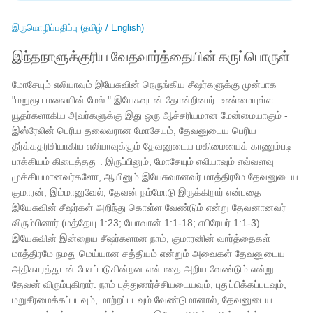
இருமொழிப்பதிப்பு (தமிழ் / English)
இந்தநாளுக்குரிய வேதவார்த்தையின் கருப்பொருள்
மோசேயும் எலியாவும் இயேசுவின் நெருங்கிய சீஷர்களுக்கு முன்பாக
"மறுரூப மலையின் மேல் " இயேசுவுடன் தோன்றினார். உண்மையுள்ள
யூதர்களாகிய அவர்களுக்கு இது ஒரு ஆச்சரியமான மேன்மையாகும் -
இஸ்ரேலின் பெரிய தலைவரான மோசேயும், தேவனுடைய பெரிய
தீர்க்கதரிசியாகிய எலியாவுக்கும் தேவனுடைய மகிமையைக் காணும்படி
பாக்கியம் கிடைத்தது . இருப்பினும், மோசேயும் எலியாவும் எவ்வளவு
முக்கியமானவர்களோ, ஆயினும் இயேசுவானவர் மாத்திரமே தேவனுடைய
குமாரன், இம்மானுவேல், தேவன் நம்மோடு இருக்கிறார் என்பதை
இயேசுவின் சீஷர்கள் அறிந்து கொள்ள வேண்டும் என்று தேவனானவர்
விரும்பினார் (மத்தேயு 1:23; யோவான் 1:1-18; எபிரேயர் 1:1-3).
இயேசுவின் இன்றைய சீஷர்களான நாம், குமாரனின் வார்த்தைகள்
மாத்திரமே நமது மெய்யான சத்தியம் என்றும் அவைகள் தேவனுடைய
அதிகாரத்துடன் பேசப்படுகின்றன என்பதை அறிய வேண்டும் என்று
தேவன் விரும்புகிறார். நாம் புத்துணர்ச்சியடையவும், புதுப்பிக்கப்படவும்,
மறுசீரமைக்கப்படவும், மாற்றப்படவும் வேண்டுமானால், தேவனுடைய