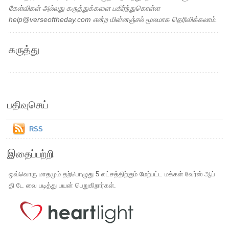
கேள்விகள் அல்லது கருத்துக்களை பகிர்ந்துகொள்ள
help@verseoftheday.com என்ற மின்னஞ்சல் மூலமாக தெரிவிக்கலாம்.
கருத்து
பதிவுசெய்
RSS
இதைப்பற்றி
ஒவ்வொரு மாதமும் தற்பொழுது 5 லட்சத்திற்கும் மேற்பட்ட மக்கள் வேர்ஸ் ஆப்
தி டே வை படித்து பயன் பெறுகிறார்கள்.