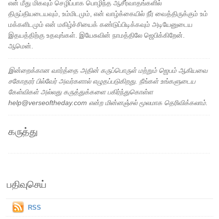
என் மீது மிகவும் செழிப்பாக பொழிந்த ஆசீர்வாதங்களில்
திருப்தியடையவும், உம்மிடமும், என் வாழ்க்கையில் நீர் வைத்திருக்கும் உம்
மக்களிடமும் என் மகிழ்ச்சியைக் கண்டுப்பிடிக்கவும் அடியேனுடைய
இதயத்திற்கு உதவுங்கள். இயேசுவின் நாமத்திலே ஜெபிக்கிறேன்.
ஆமென்.
இன்றைக்கான வார்த்தை அதின் கருப்பொருள் மற்றும் ஜெபம் ஆகியவை
சகோதரர் பில்வேர் அவர்களால் எழுதப்படுகிறது. நீங்கள் உங்களுடைய
கேள்விகள் அல்லது கருத்துக்களை பகிர்ந்துகொள்ள
help@verseoftheday.com என்ற மின்னஞ்சல் மூலமாக தெரிவிக்கலாம்.
கருத்து
பதிவுசெய்
RSS