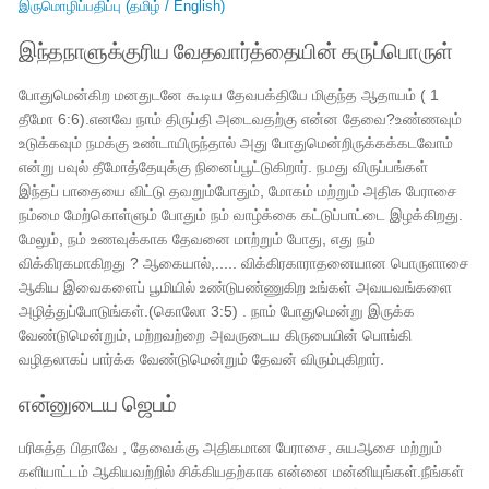
இருமொழிப்பதிப்பு (தமிழ் / English)
இந்தநாளுக்குரிய வேதவார்த்தையின் கருப்பொருள்
போதுமென்கிற மனதுடனே கூடிய தேவபக்தியே மிகுந்த ஆதாயம் ( 1
தீமோ 6:6).எனவே நாம் திருப்தி அடைவதற்கு என்ன தேவை?உண்ணவும்
உடுக்கவும் நமக்கு உண்டாயிருந்தால் அது போதுமென்றிருக்கக்கடவோம்
என்று பவுல் தீமோத்தேயுக்கு நினைப்பூட்டுகிறார். நமது விருப்பங்கள்
இந்தப் பாதையை விட்டு தவறும்போதும், மோகம் மற்றும் அதிக பேராசை
நம்மை மேற்கொள்ளும் போதும் நம் வாழ்க்கை கட்டுப்பாட்டை இழக்கிறது.
மேலும், நம் உணவுக்காக தேவனை மாற்றும் போது, எது நம்
விக்கிரகமாகிறது ? ஆகையால்,..... விக்கிரகாராதனையான பொருளாசை
ஆகிய இவைகளைப் பூமியில் உண்டுபண்ணுகிற உங்கள் அவயவங்களை
அழித்துப்போடுங்கள்.(கொலோ 3:5) . நாம் போதுமென்று இருக்க
வேண்டுமென்றும், மற்றவற்றை அவருடைய கிருபையின் பொங்கி
வழிதலாகப் பார்க்க வேண்டுமென்றும் தேவன் விரும்புகிறார்.
என்னுடைய ஜெபம்
பரிசுத்த பிதாவே , தேவைக்கு அதிகமான பேராசை, சுயஆசை மற்றும்
களியாட்டம் ஆகியவற்றில் சிக்கியதற்காக என்னை மன்னியுங்கள்.நீங்கள்