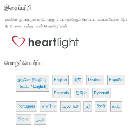
இதைப்பற்றி
ஒவ்வொரு மாதமும் தற்பொழுது 5 லட்சத்திற்கும் மேற்பட்ட மக்கள் வேர்ஸ் ஆப்
தி டே வை படித்து பயன் பெறுகிறார்கள்.
மொழிப்பெயர்ப்பு
இருமொழிப்பதிப்பு:
English
中文
Deutsch
Español
(தமிழ் / English)
Français
한국어
Русский
Português
ภาษาไทย
اللغة العربية
اُردو
हिन्दी
தமிழ்
తెలుగు
فارسی