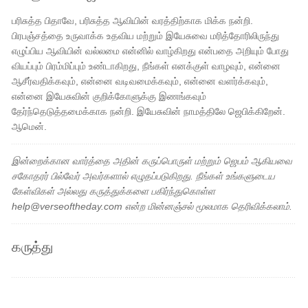
பரிசுத்த பிதாவே, பரிசுத்த ஆவியின் வரத்திற்காக மிக்க நன்றி.
பிரபஞ்சத்தை உருவாக்க உதவிய மற்றும் இயேசுவை மரித்தோரிலிருந்து
எழுப்பிய ஆவியின் வல்லமை என்னில் வாழ்கிறது என்பதை அறியும் போது
வியப்பும் பிரம்மிப்பும் உண்டாகிறது, நீங்கள் எனக்குள் வாழவும், என்னை
ஆசீர்வதிக்கவும், என்னை வடிவமைக்கவும், என்னை வளர்க்கவும்,
என்னை இயேசுவின் குறிக்கோளுக்கு இணங்கவும்
தேர்ந்தெடுத்தமைக்காக நன்றி. இயேசுவின் நாமத்திலே ஜெபிக்கிறேன்.
ஆமென்.
இன்றைக்கான வார்த்தை அதின் கருப்பொருள் மற்றும் ஜெபம் ஆகியவை
சகோதரர் பில்வேர் அவர்களால் எழுதப்படுகிறது. நீங்கள் உங்களுடைய
கேள்விகள் அல்லது கருத்துக்களை பகிர்ந்துகொள்ள
help@verseoftheday.com என்ற மின்னஞ்சல் மூலமாக தெரிவிக்கலாம்.
கருத்து