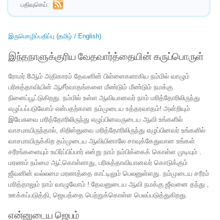
பதிவுசெய்:
இருமொழிப்பதிப்பு (தமிழ் / English)
இந்தநாளுக்குரிய வேதவார்த்தையின் கருப்பொருள்
ரோமர் 8ஆம் அதிகாரம் தேவனின் பிள்ளைகளாகிய நம்மில் வாழும்
பரிசுத்தாவியின் ஆசீர்வாதங்களை மீண்டும் மீண்டும் நமக்கு
நினைப்பூட்டுகிறது. நம்மில் உள்ள ஆவியானவர் நாம் மரித்தோரிலிருந்து
எழுப்பப்படுவோம் என்பதற்கான நம்முடைய உத்தரவாதம்! அன்றியும்
இயேசுவை மரித்தோரிலிருந்து எழுப்பினவருடைய ஆவி உங்களில்
வாசமாயிருந்தால், கிறிஸ்துவை மரித்தோரிலிருந்து எழுப்பினவர் உங்களில்
வாசமாயிருக்கிற தம்முடைய ஆவியினாலே சாவுக்கேதுவான உங்கள்
சரீரங்களையும் உயிர்ப்பிப்பார் என்று நாம் நம்பிக்கைக் கொள்ள முடியும் .
மரணம் நம்மை ஆட்கொள்ளாது, பரிசுத்தாவியானவர் கொடுக்கும்
ஜீவனின் வல்லமை மரணத்தை காட்டிலும் பெலனுள்ளது. நம்முடைய சரீரம்
மரித்தாலும் நாம் வாழுவோம் ! தேவனுடைய ஆவி நமக்கு ஜீவனை தந்து ,
ஊக்கப்படுத்தி, ஜெயத்தை பெற்றுக்கொள்ள பெலப்படுத்துகிறது.
என்னுடைய ஜெபம்