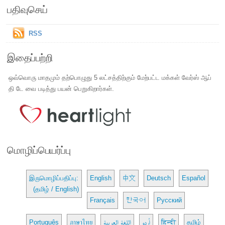
பதிவுசெய்
RSS
இதைப்பற்றி
ஒவ்வொரு மாதமும் தற்பொழுது 5 லட்சத்திற்கும் மேற்பட்ட மக்கள் வேர்ஸ் ஆப்
தி டே வை படித்து பயன் பெறுகிறார்கள்.
மொழிப்பெயர்ப்பு
இருமொழிப்பதிப்பு:
English
中文
Deutsch
Español
(தமிழ் / English)
Français
한국어
Русский
Português
ภาษาไทย
اللغة العربية
اُردو
हिन्दी
தமிழ்