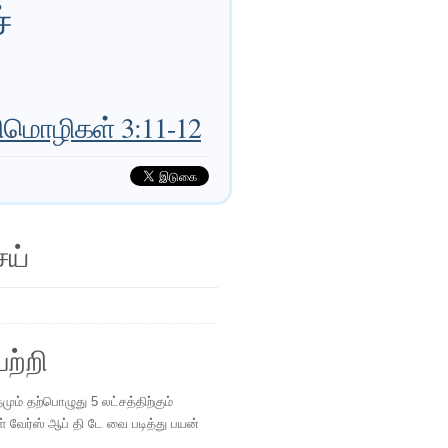
்
திமொழிகள் 3:11-12
ெய்
ற்றி
ம் தற்பொழுது 5 லட்சத்திற்கும்
ள் வேர்ஸ் ஆப் தி டே வை படித்து பயன்
.