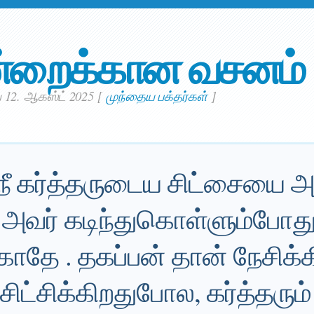
்றைக்கான வசனம்
 12. ஆகஸ்ட் 2025
[
முந்தைய பக்தர்கள்
]
நீ கர்த்தருடைய சிட்சையை அ
அவர் கடிந்துகொள்ளும்போத
ாதே . தகப்பன் தான் நேசிக்
சிட்சிக்கிறதுபோல, கர்த்தரும்