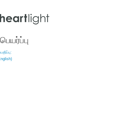
ெயர்ப்பு
திப்பு:
nglish)