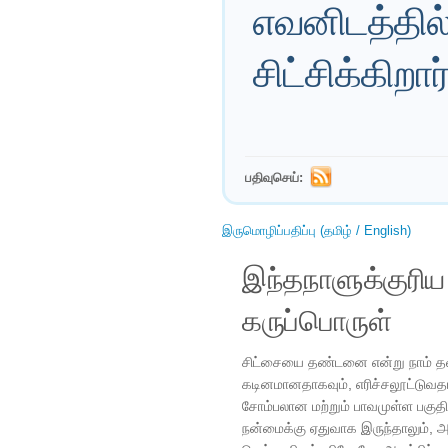
எவனிடத்தில
சிட்சிக்கிறார்
பதிவுசெய்:
இருமொழிப்பதிப்பு (தமிழ் / English)
இந்தநாளுக்குரி
கருப்பொருள்
சிட்சையை தண்டனை என்று நாம் தவ
கடினமானதாகவும், எரிச்சலூட்டுவதா
சோம்பலான மற்றும் பாவமுள்ள பகு
நன்மைக்கு ஏதுவாக இருந்தாலும், அ