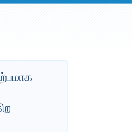
ற்பமாக
ு
கிற