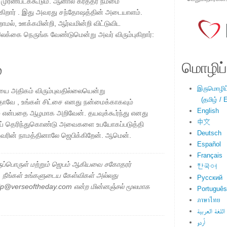
முரண்படக்கூடும். ஆனால் கர்த்தர் நம்மை
ிக்கிறார் . இது அவரது சந்தோஷத்தின் அடையாளம்.
மல், ஊக்கமின்றி, ஆர்வமின்றி விட்டுவிட
இலக்கை நெருங்க வேண்டுமென்று அவர் விரும்புகிறார்:
மொழிப்ப
்
இருமொழிப்ப
ையை அதிகம் விரும்புவதில்லையென்று
(தமிழ் / E
ிதாவே , உங்கள் சிட்சை எனது நன்மைக்காகவும்
English
ம் என்பதை ஆழமாக அறிவேன். தயவுக்கூர்ந்து எனது
中文
ாய் தெரிந்துகொண்டு அவைகளை உபயோகப்படுத்தி
Deutsch
ரின் நாமத்தினாலே ஜெபிக்கிறேன். ஆமென்.
Español
Français
ப்பொருள் மற்றும் ஜெபம் ஆகியவை சகோதரர்
한국어
ு. நீங்கள் உங்களுடைய கேள்விகள் அல்லது
Русский
elp@verseoftheday.com என்ற மின்னஞ்சல் மூலமாக
Português
ภาษาไทย
اللغة العربية
اُردو