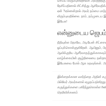
செய்ய விரும்புகிறோமோ அவற்றிற்கு 
நேசிப்பதினால் சிட்சித்து ஆசிர்வத
ஏன் ?ஏனென்றால் அவர் நம்மை மாற்றா
விரும்புவதில்லை. நாம், நம்முடைய 
இயேசு!
என்னுடைய ஜெபம
நீதியுள்ள பிதாவே, அடியேன் சிட்ச
ஒப்புக்கொள்ளுகிறேன். ஆயினும், ப
ஆவிக்குரிய ஆசீர்வாதத்துக்காகவு
வாழ்க்கையின் சூழ்நிலையை நன்ற
இயேசுவை போல் ஆக உதவுங்கள். அவ
இன்றைக்கான வார்த்தை அதின் கரு
பில்வேர் அவர்களால் எழுதப்படுகிறத
கருத்துக்களை பகிர்ந்துகொள்ள h
தெரிவிக்கலாம்.