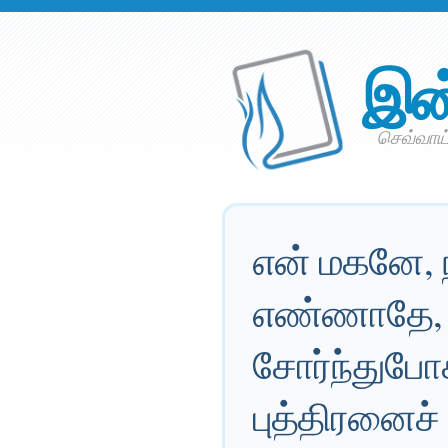
இன
செவ்வாய்
என் மகனே, 
எண்ணாதே, 
சோர்ந்துபோக
புத்திரனைச் 