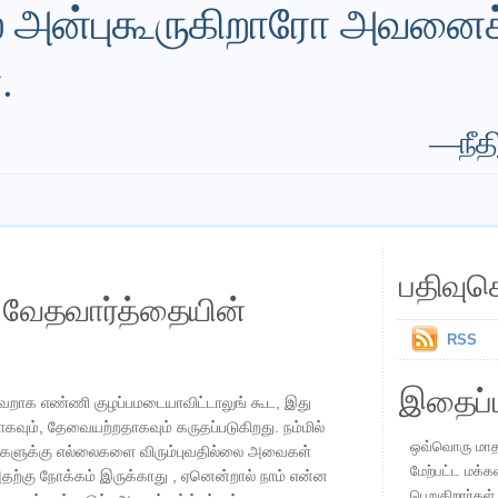
் அன்புகூருகிறாரோ அவனைச
.
—
நீ
பதிவுச
ய வேதவார்த்தையின்
RSS
இதைப்ப
றாக எண்ணி குழப்பமடையாவிட்டாலுங் கூட, இது
கவும், தேவையற்றதாகவும் கருதப்படுகிறது. நம்மில்
ஒவ்வொரு மாதமு
திகளுக்கு எல்லைகளை விரும்புவதில்லை அவைகள்
மேற்பட்ட மக்க
தற்கு நோக்கம் இருக்காது , ஏனென்றால் நாம் என்ன
பெறுகிறார்கள்