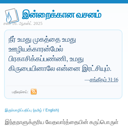
இன்றைக்கான வசனம்
சனி 16. ஆகஸ்ட் 2025
நீர் உமது முகத்தை உமது
ஊழியக்காரன்மேல்
பிரகாசிக்கப்பண்ணி, உமது
கிருபையினாலே என்னை இரட்சியும்.
—
சங்கீதம் 31:16
பதிவுசெய்:
இருமொழிப்பதிப்பு (தமிழ் / English)
இந்தநாளுக்குரிய வேதவார்த்தையின் கருப்பொருள்