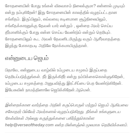
சோதனையின் போது உங்கள் விசுவாசம் நிலைக்குமா? என்னால் முடியும்
என்று நம்புகிறேன்! இது சோதனையின் காலத்தில் எழுதப்பட்டதான
சங்கீதம். இருப்பினும், எவ்வளவு கடினமான சூழ்நிலையிலும்,
சங்கீதக்காரனுக்கு தேவன் யார் என்றும் , ஒன்றை அவர் செய்ய
தீர்மானிக்கும் போது என்ன செய்ய வேண்டும் என்றும் தெரியும்.
சோதனையிலும் கூட அவன் தேவனிடமிருந்து வரும் ஆசீர்வாதத்தை
இழந்து போகாதபடி அதிலே நோக்கமாயிருந்தான்.
என்னுடைய ஜெபம்
பிதாவே, என்னுடைய வாழ்வில் உம்முடைய சமூகம் இருப்பதை
தெரியப்படுத்துங்கள். நீர் இருக்கிறீர் என்று நம்பிக்கைகொள்ளுகிறேன்,
உம்முடைய சமூகத்தை அனுபவித்து இரட்சிப்பை பெற வேண்டுகிறேன்.
இயேசுவின் நாமத்தினாலே ஜெபிக்கிறேன்.ஆமென்.
இன்றைக்கான வார்த்தை அதின் கருப்பொருள் மற்றும் ஜெபம் ஆகியவை
சகோதரர் பில்வேர் அவர்களால் எழுதப்படுகிறது. நீங்கள் உங்களுடைய
கேள்விகள் அல்லது கருத்துக்களை பகிர்ந்துகொள்ள
help@verseoftheday.com என்ற மின்னஞ்சல் மூலமாக தெரிவிக்கலாம்.