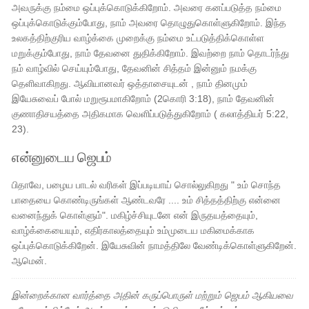
அவருக்கு நம்மை ஒப்புக்கொடுக்கிறோம். அவரை கனப்படுத்த நம்மை
ஒப்புக்கொடுக்கும்போது, நாம் அவரை தொழுதுகொள்ளுகிறோம். இந்த
உலகத்திற்குரிய வாழ்க்கை முறைக்கு நம்மை உட்படுத்திக்கொள்ள
மறுக்கும்போது, நாம் தேவனை துதிக்கிறோம். இவற்றை நாம் தொடர்ந்து
நம் வாழ்வில் செய்யும்போது, ​​தேவனின் சித்தம் இன்னும் நமக்கு
தெளிவாகிறது. ஆவியானவர் ஒத்தாசையுடன் , நாம் தினமும்
இயேசுவைப் போல் மறுரூபமாகிறோம் (2கொரி 3:18), நாம் தேவனின்
குணாதிசயத்தை அதிகமாக வெளிப்படுத்துகிறோம் ( கலாத்தியர் 5:22,
23).
என்னுடைய ஜெபம்
பிதாவே, பழைய பாடல் வரிகள் இப்படியாய் சொல்லுகிறது " உம் சொந்த
பாதையை கொண்டிருங்கள் ஆண்டவரே .... உம் சித்தத்திற்கு என்னை
வனைந்துக் கொள்ளும்". மகிழ்ச்சியுடனே என் இருதயத்தையும்,
வாழ்க்கையையும், எதிர்காலத்தையும் உம்முடைய மகிமைக்காக
ஒப்புக்கொடுக்கிறேன். இயேசுவின் நாமத்திலே வேண்டிக்கொள்ளுகிறேன்.
ஆமென்.
இன்றைக்கான வார்த்தை அதின் கருப்பொருள் மற்றும் ஜெபம் ஆகியவை