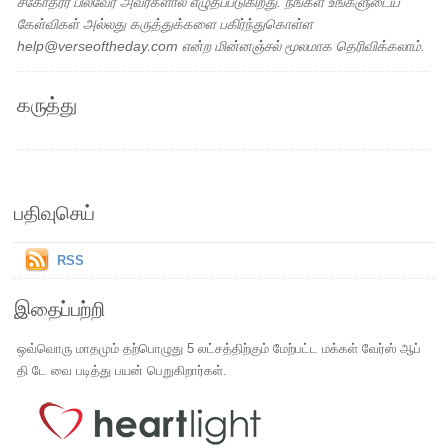
சகோதரர் பில்வேர் அவர்களால் எழுதப்படுகிறது. நீங்கள் உங்களுடைய
கேள்விகள் அல்லது கருத்துக்களை பகிர்ந்துகொள்ள
help@verseoftheday.com என்ற மின்னஞ்சல் மூலமாக தெரிவிக்கலாம்.
கருத்து
பதிவுசெய்
RSS
இதைப்பற்றி
ஒவ்வொரு மாதமும் தற்பொழுது 5 லட்சத்திற்கும் மேற்பட்ட மக்கள் வேர்ஸ் ஆப்
தி டே வை படித்து பயன் பெறுகிறார்கள்.