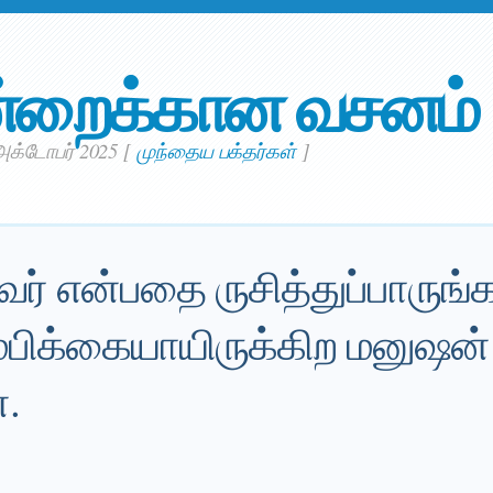
்றைக்கான வசனம்
 அக்டோபர் 2025
[
முந்தைய பக்தர்கள்
]
லவர் என்பதை ருசித்துப்பாருங்க
ம்பிக்கையாயிருக்கிற மனுஷன்
்.