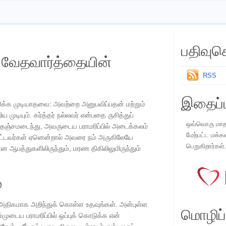
பதிவுச
ய வேதவார்த்தையின்
RSS
இதைப்ப
ரிக்க முடியாதவை: அவற்றை அனுபவிப்பதன் மற்றும்
முடியும். கர்த்தர் நல்லவர் என்பதை ருசித்துப்
ஒவ்வொரு மாதமு
தஞ்சமடைந்து, அவருடைய பராமரிப்பில் அடைக்கலம்
மேற்பட்ட மக்க
்பட்டவர்கள் ஏனென்றால் அவரை நம் அருகிலேயே
பெறுகிறார்கள்
 ஆபத்துகளிலிருந்தும், மரண திகிலிலுமிருந்தும்
்
 அதிகமாக அறிந்துக் கொள்ள உதவுங்கள். அன்புள்ள
மொழிப்ப
டைய பராமரிப்பில் ஒப்புக் கொடுக்க என்