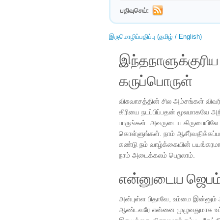
பதிவுசெய்:
இருமொழிப்பதிப்பு (தமிழ் / English)
இந்தநாளுக்குரி
கருப்பொருள்
விசுவாசத்தின் சில அம்சங்கள் விவ
கிரியை நடப்பிப்பதன் மூலமாகவே அறிய 
பாருங்கள். அவருடைய கிருபையிலே 
கொள்ளுங்கள். நாம் ஆசீர்வதிக்கப
கண்டு நம் வாழ்க்கையின் பயங்கரமான
நாம் அடைக்கலம் பெறலாம்.
என்னுடைய ஜெபம
அன்புள்ள பிதாவே, உம்மை இன்னும்
ஆண்டவரே என்னை முழுவதுமாக உம்மு