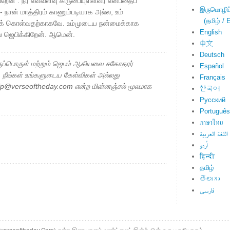
ேன் . நீர் எவ்வளவு கிருபையுள்ளவர் என்பதைப்
இருமொழிப்ப
- நான் மாத்திரம் காணும்படியாக அல்ல, உம்
(தமிழ் / E
துக் கொள்வதற்காகவே. உம்முடைய நன்மைக்காக
English
லே ஜெபிக்கிறேன். ஆமென்.
中文
Deutsch
ப்பொருள் மற்றும் ஜெபம் ஆகியவை சகோதரர்
Español
ு. நீங்கள் உங்களுடைய கேள்விகள் அல்லது
Français
elp@verseoftheday.com என்ற மின்னஞ்சல் மூலமாக
한국어
Русский
Português
ภาษาไทย
اللغة العربية
اُردو
हिन्दी
தமிழ்
తెలుగు
فارسی