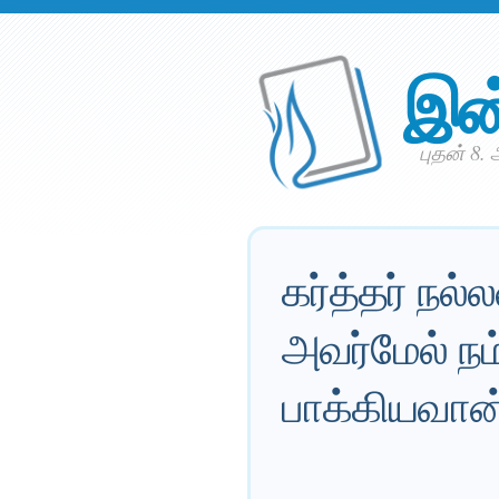
இன
புதன் 8.
கர்த்தர் நல்
அவர்மேல் ந
பாக்கியவான