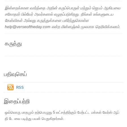
இன்றைக்கான வார்த்தை அதின் கருப்பொருள் மற்றும் ஜெபம் ஆகியவை
சகோதரர் பில்வேர் அவர்களால் எழுதப்படுகிறது. நீங்கள் உங்களுடைய
கேள்விகள் அல்லது கருத்துக்களை பகிர்ந்துகொள்ள
help@verseoftheday.com என்ற மின்னஞ்சல் மூலமாக தெரிவிக்கலாம்.
கருத்து
பதிவுசெய்
RSS
இதைப்பற்றி
ஒவ்வொரு மாதமும் தற்பொழுது 5 லட்சத்திற்கும் மேற்பட்ட மக்கள் வேர்ஸ் ஆப்
தி டே வை படித்து பயன் பெறுகிறார்கள்.