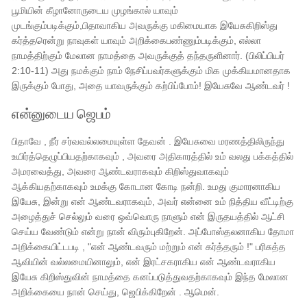
பூமியின் கீழானோருடைய முழங்கால் யாவும்
முடங்கும்படிக்கும்,பிதாவாகிய அவருக்கு மகிமையாக இயேசுகிறிஸ்து
கர்த்தரென்று நாவுகள் யாவும் அறிக்கைபண்ணும்படிக்கும், எல்லா
நாமத்திற்கும் மேலான நாமத்தை அவருக்குத் தந்தருளினார். (பிலிப்பியர்
2:10-11) அது நமக்கும் நாம் நேசிப்பவர்களுக்கும் மிக முக்கியமானதாக
இருக்கும் போது, ​​அதை யாவருக்கும் கற்பிப்போம்! இயேசுவே ஆண்டவர் !
என்னுடைய ஜெபம்
பிதாவே , நீர் சர்வவல்லமையுள்ள தேவன் . இயேசுவை மரணத்திலிருந்து
உயிர்த்தெழுப்பியதற்காகவும் , அவரை அதிகாரத்தில் உம் வலது பக்கத்தில்
அமரவைத்து, அவரை ஆண்டவராகவும் கிறிஸ்துவாகவும்
ஆக்கியதற்காகவும் உமக்கு கோடான கோடி நன்றி. உமது குமாரனாகிய
இயேசு, இன்று என் ஆண்டவராகவும், அவர் என்னை உம் நித்திய வீட்டிற்கு
அழைத்துச் செல்லும் வரை ஒவ்வொரு நாளும் என் இருதயத்தில் ஆட்சி
செய்ய வேண்டும் என்று நான் விரும்புகிறேன். அப்போஸ்தலனாகிய தோமா
அறிக்கையிட்டபடி , "என் ஆண்டவரும் மற்றும் என் கர்த்தரும் !" பரிசுத்த
ஆவியின் வல்லமையினாலும், என் இரட்சகராகிய என் ஆண்டவராகிய
இயேசு கிறிஸ்துவின் நாமத்தை கனப்படுத்துவதற்காகவும் இந்த மேலான
அறிக்கையை நான் செய்து, ஜெபிக்கிறேன் . ஆமென்.