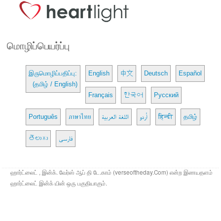
மொழிப்பெயர்ப்பு
இருமொழிப்பதிப்பு:
English
中文
Deutsch
Español
(தமிழ் / English)
Français
한국어
Русский
Português
ภาษาไทย
اللغة العربية
اُردو
हिन्दी
தமிழ்
తెలుగు
فارسی
ஹார்ட்லைட் , இன்க். வேர்ஸ் ஆப் தி டே.காம் (verseoftheday.Com) என்ற இணயதளம்
ஹார்ட்லைட் இன்க் யின் ஒரு பகுதியாகும்.