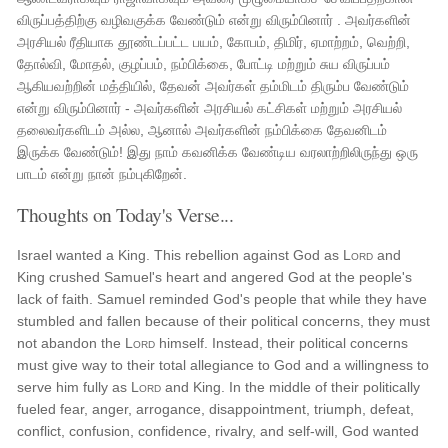
விருப்பத்திற்கு வழிவகுக்க வேண்டும் என்று விரும்பினார் . அவர்களின்
அரசியல் ரீதியாக தூண்டப்பட்ட பயம், கோபம், திமிர், ஏமாற்றம், வெற்றி,
தோல்வி, மோதல், குழப்பம், நம்பிக்கை, போட்டி மற்றும் சுய விருப்பம்
ஆகியவற்றின் மத்தியில், தேவன் அவர்கள் தம்மிடம் திரும்ப வேண்டும்
என்று விரும்பினார் - அவர்களின் அரசியல் கட்சிகள் மற்றும் அரசியல்
தலைவர்களிடம் அல்ல, ஆனால் அவர்களின் நம்பிக்கை தேவனிடம்
இருக்க வேண்டும்! இது நாம் கவனிக்க வேண்டிய வரலாற்றிலிருந்து ஒரு
பாடம் என்று நான் நம்புகிறேன்.
Thoughts on Today's Verse...
Israel wanted a King. This rebellion against God as
Lord
and
King crushed Samuel's heart and angered God at the people's
lack of faith. Samuel reminded God's people that while they have
stumbled and fallen because of their political concerns, they must
not abandon the
Lord
himself. Instead, their political concerns
must give way to their total allegiance to God and a willingness to
serve him fully as
Lord
and King. In the middle of their politically
fueled fear, anger, arrogance, disappointment, triumph, defeat,
conflict, confusion, confidence, rivalry, and self-will, God wanted