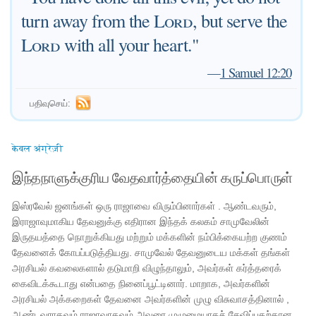
turn away from the
Lord
, but serve the
Lord
with all your heart."
—
1 Samuel 12:20
பதிவுசெய்:
केवल अंग्रेज़ी
இந்தநாளுக்குரிய வேதவார்த்தையின் கருப்பொருள்
இஸ்ரவேல் ஜனங்கள் ஒரு ராஜாவை விரும்பினார்கள் . ஆண்டவரும்,
இராஜாவுமாகிய தேவனுக்கு எதிரான இந்தக் கலகம் சாமுவேலின்
இருதயத்தை நொறுக்கியது மற்றும் மக்களின் நம்பிக்கையற்ற குணம்
தேவனைக் கோபப்படுத்தியது. சாமுவேல் தேவனுடைய மக்கள் தங்கள்
அரசியல் கவலைகளால் தடுமாறி விழுந்தாலும், அவர்கள் கர்த்தரைக்
கைவிடக்கூடாது என்பதை நினைப்பூட்டினார். மாறாக, அவர்களின்
அரசியல் அக்கறைகள் தேவனை அவர்களின் முழு விசுவாசத்தினால் ,
ஆண்டவராகவும் ராஜாவாகவும் அவரை முழுமையாகச் சேவிப்பதற்கான