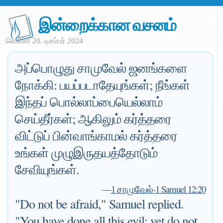
இன்றைக்கான வசனம்
வெள்ளி 20. டிசம்பர் 2024
அப்பொழுது சாமுவேல் ஜனங்களை
நோக்கி: பயப்படாதேயுங்கள்; நீங்கள்
இந்தப் பொல்லாப்பையெல்லாம்
செய்தீர்கள்; ஆகிலும் கர்த்தரை
விட்டுப் பின்வாங்காமல் கர்த்தரை
உங்கள் முழுஇருதயத்தோடும்
சேவியுங்கள்.
—
1 சாமுவேல்-1 Samuel 12:20
"Do not be afraid," Samuel replied.
"You have done all this evil; yet do not