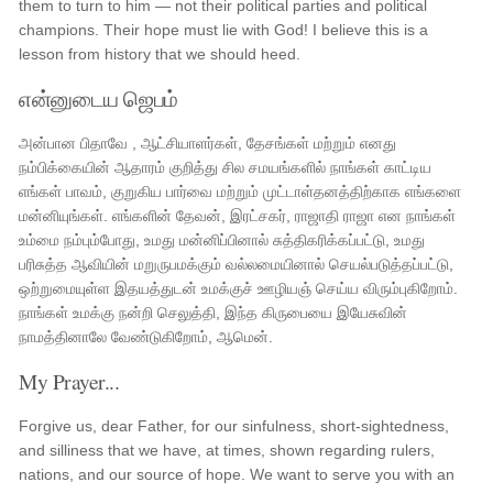
them to turn to him — not their political parties and political
champions. Their hope must lie with God! I believe this is a
lesson from history that we should heed.
என்னுடைய ஜெபம்
அன்பான பிதாவே , ஆட்சியாளர்கள், தேசங்கள் மற்றும் எனது
நம்பிக்கையின் ஆதாரம் குறித்து சில சமயங்களில் நாங்கள் காட்டிய
எங்கள் பாவம், குறுகிய பார்வை மற்றும் முட்டாள்தனத்திற்காக எங்களை
மன்னியுங்கள். எங்களின் தேவன், இரட்சகர், ராஜாதி ராஜா என நாங்கள்
உம்மை நம்பும்போது, ​​உமது மன்னிப்பினால் சுத்திகரிக்கப்பட்டு, உமது
பரிசுத்த ஆவியின் மறுருபமக்கும் வல்லமையினால் செயல்படுத்தப்பட்டு,
ஒற்றுமையுள்ள இதயத்துடன் உமக்குச் ஊழியஞ் செய்ய விரும்புகிறோம்.
நாங்கள் உமக்கு நன்றி செலுத்தி, இந்த கிருபையை இயேசுவின்
நாமத்தினாலே வேண்டுகிறோம், ஆமென்.
My Prayer...
Forgive us, dear Father, for our sinfulness, short-sightedness,
and silliness that we have, at times, shown regarding rulers,
nations, and our source of hope. We want to serve you with an