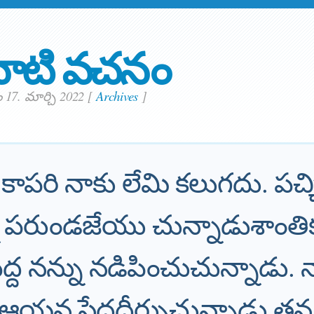
ాటి వచనం
 17. మార్చి 2022
[
Archives
]
ాపరి నాకు లేమి కలుగదు. పచ్చ
 పరుండజేయు చున్నాడుశాంత
 నన్ను నడిపించుచున్నాడు. 
 ఆయన సేదదీర్చుచున్నాడు తన