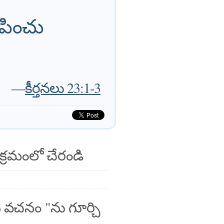
ిపించు
—
కీర్తనలు 23:1-3
క్రమంలో చేరండి
 వచనం "ను గూర్చి