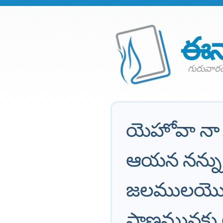
ఈన
గురువారం
యెహోవా నా క
ఆయన నన్ను
జలములయొద్ద
ప్రాణమునకు