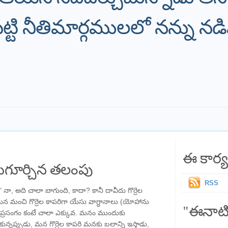
ి నీతిమార్గములలో నన్ను నడ
ఈ కార్య
గూర్చిన తలంపు
RSS
" నా, అది చాలా బాగుంది, కాదా? కానీ దావీదు గొర్రెల
ు మన మంచి గొర్రెల కాపరిగా యేసు వాగ్దానాలు (యోహాను
"ఈనాటి
రసంగం కంటే చాలా ఎక్కువ. మనం ముందుకు
ున్నప్పుడు, మన గొర్రెల కాపరి మనకు బలాన్ని ఇస్తాడు,