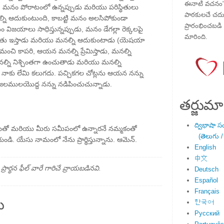
ఈనాటి వచనం" ప
మనం పోరాటంలో ఉన్నప్పుడు మరియు పరిస్థితులు
పాఠకులచే చదువు
ల్ని ఆదుకుంటుంది, కాబట్టి మనం అలసిపోకుండా
ప్రారంభించబడి ,
జయాలు సాధిస్తున్నప్పుడు, మనం డేగల్లా రెక్కలపై
మారింది.
ు ఇస్తాడు మరియు మనల్ని ఆదుకుంటాడు (యెషయా
చి కాపరి, ఆయన మనల్ని ప్రేమిస్తాడు, మనల్ని
నల్ని నిశ్చింతగా ఉంచుతాడు మరియు మనల్ని
 నాకు లేమి కలుగదు. పచ్చికగల చోట్లను ఆయన నన్ను
లములయొద్ద నన్ను నడిపించుచున్నాడు.
తర్జుమా
ద్విభాషా స
ీ దయతో మరియు మీరు సమీపంలో ఉన్నారనే నమ్మకంతో
(తెలుగు /
ండి. యేసు నామంలో నేను ప్రార్థిస్తున్నాను. ఆమెన్.
English
中文
్థన ఫీల్ వారే గారిచే వ్రాయబడినవి.
Deutsch
Español
Français
ు
한국어
Русский