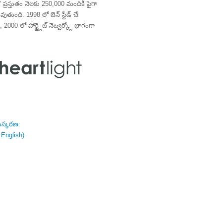
్రస్తుతం నెలకు 250,000 మందికి పైగా
తుంది. 1998 లో బెన్ స్టీడ్ చే
 2000 లో హార్ట్లైట్ నెట్వర్క్లో భాగంగా
ంస్కరణ:
 English)