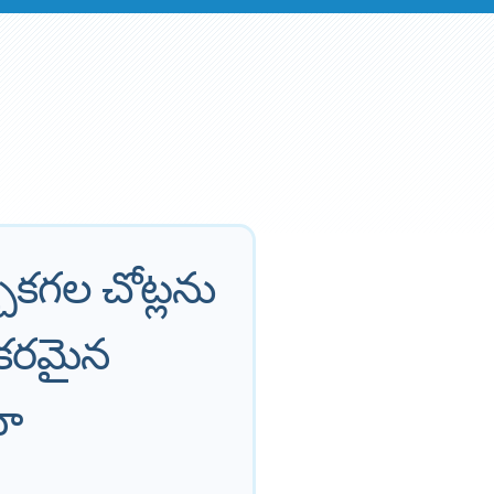
ికగల చోట్లను
ికరమైన
నా