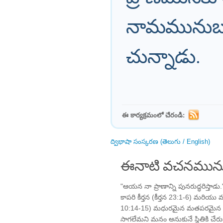
నామమునుబట్ట
చున్నాడు.
ఈ కార్యక్రమంలో చేరండి:
ద్విభాషా సంస్కరణ (తెలుగు / English)
ఈనాటి వచనమును
"ఆయన నా ప్రాణాన్ని పునరుద్ధరిస్తాడు.
కాపరి కీర్తన (కీర్తన 23:1-6) మరియ
10:14-15) మధురమైన మతపరమైన ప్
సాగలేమని మనం అనుకునే స్థితికి చేరుక