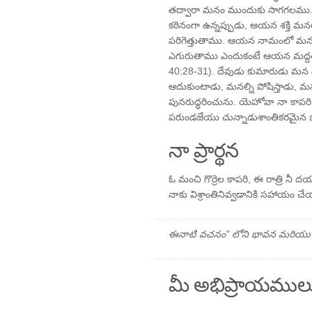
తద్వారా మనం ముందుకు సాగగలము. 
కఠినంగా ఉన్నప్పుడు, ఆయన శక్తి మన
పరిగెత్తుతాము. ఆయన నామంలో మనం వి
ఎగురుతాము ఎందుకంటే ఆయన మద్దత
40:28-31). దేవుడు కుమారుడు మన మం
ఆదుకుంటాడు, మనల్ని పోషిస్తాడు, మ
పునరుద్ధరించును. యెహోవా నా కాపరి
పరుండజేయు చున్నాడుశాంతికరమైన జ
నా ప్రార్థన
ఓ మంచి గొర్రెల కాపరి, ఈ రాత్రి న
నాకు విశ్రాంతినివ్వడానికి సహాయం చేయ
ఈనాటి వచనం" లోని భావన మరియు ప్రార
మీ అభిప్రాయముల