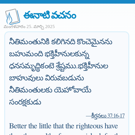
ఈనాటి వచనం
మంగళవారం 25. మార్చి 2025
నీతిమంతునికి కలిగినది కొంచెమైనను
బహుమంది భక్తిహీనులకున్న
ధనసమృద్ధికంటె శ్రేష్టము.భక్తిహీనుల
బాహువులు విరువబడును
నీతిమంతులకు యెహోవాయే
సంరక్షకుడు
—
కీర్తనలు 37:16-17
Better the little that the righteous have