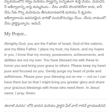
హృదయంలోని గర్వం మరియు స్వార్థాన్ని సున్నితంగా శుద్ధి చేయు. దయచేసి
నీ ఆశీర్వాదాన్ని నాపై కుమ్మరించు - నేను వాటిని పొందగలిగేలా కాదు, కానీ
నేను నీకు గొప్ప మహిమను తీసుకురావడానికి మరియు నీ కృపగల
ఆశీర్వాదాలను అవసరమైన వారితో పంచుకొనునట్లు చేయి. యేసు నామంలో,
నేను ప్రార్థిస్తున్నాను. ఆమెన్.
My Prayer...
Almighty God, you are the Father of Israel, God of the nations,
and my Abba Father. I place my trust, my future, and my hopes
in you. I know that my money, possessions, achievements, and
abilities are not my own. You have blessed me with these to
honor you and bring your grace to others. Please keep my heart
pure and focused on you. Gently purge my heart of pride and
selfishness. Please pour your blessing out on me — not so I can
have them but so that I might bring you greater glory and share
your gracious blessings with those who need them. In Jesus'
name, I pray. Amen.
ఈనాటి వచనం" లోని భావన మరియు ప్రార్థన ఫీల్ వారే గారిచే వ్రాయబడినవి.