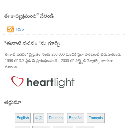
ఈ కార్యక్రమంలో చేరండి
RSS
"ఈనాటి వచనం "ను గూర్చి
ఈనాటి వచనం" ప్రస్తుతం నెలకు 250,000 మందికి పైగా పాఠకులచే చదువుతుంది.
1998 లో బెన్ స్టీడ్ చే ప్రారంభించబడి , 2000 లో హార్ట్లైట్ నెట్వర్క్లో భాగంగా
మారింది.
తర్జుమా
English
中文
Deutsch
Español
Français