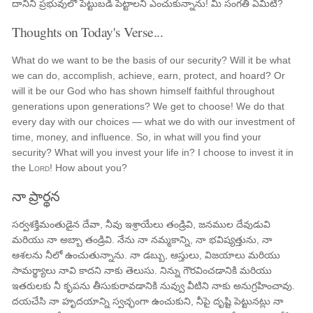
దానిని ప్రభువులో పెట్టుబడి పెట్టాలని ఎంచుకున్నాను! మీ సంగతి ఏమిటి?
Thoughts on Today's Verse...
What do we want to be the basis of our security? Will it be what
we can do, accomplish, achieve, earn, protect, and hoard? Or
will it be our God who has shown himself faithful throughout
generations upon generations? We get to choose! We do that
every day with our choices — what we do with our investment of
time, money, and influence. So, in what will you find your
security? What will you invest your life in? I choose to invest it in
the
Lord
! How about you?
నా ప్రార్థన
సర్వశక్తిమంతుడైన దేవా, నీవు ఇశ్రాయేలు తండ్రివి, జనముల దేవుడువి
మరియు నా అబ్బా తండ్రివి. నేను నా నమ్మకాన్ని, నా భవిష్యత్తును, నా
ఆశలను నీలో ఉంచుతున్నాను. నా డబ్బు, ఆస్తులు, విజయాలు మరియు
సామర్థ్యాలు నావి కాదని నాకు తెలుసు. నిన్ను గౌరవించడానికి మరియు
ఇతరులకు నీ కృపను తీసుకురావడానికి నువ్వు వీటిని నాకు అనుగ్రహించావు.
దయచేసి నా హృదయాన్ని స్వచ్ఛంగా ఉంచుకుని, నీపై దృష్టి పెట్టునట్లు నా