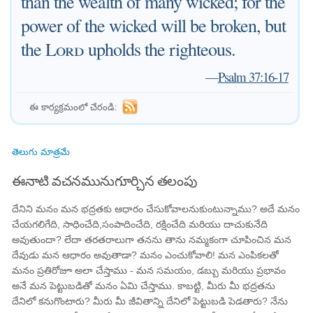
than the wealth of many wicked; for the
power of the wicked will be broken, but
the
Lord
upholds the righteous.
—
Psalm 37:16-17
ఈ కార్యక్రమంలో చేరండి:
తెలుగు మాత్రమే
ఈనాటి వచనమునుగూర్చిన తలంపు
దేనిని మనం మన భద్రతకు ఆధారం చేసుకోవాలనుకుంటున్నాము? అదే మనం
చేయగలిగేది, సాధించేది,సంపాదించేది, రక్షించేది మరియు దాచుకునేది
అవుతుందా? లేదా తరతరాలుగా తనను తాను నమ్మకంగా చూపించిన మన
దేవుడు మన ఆధారం అవుతాడా? మనం ఎంచుకోవాలి! మన ఎంపికలతో
మనం ప్రతిరోజూ అలా చేస్తాము - మన సమయం, డబ్బు మరియు ప్రభావం
అనే మన పెట్టుబడితో మనం ఏమి చేస్తాము. కాబట్టి, మీరు మీ భద్రతను
దేనిలో కనుగొంటారు? మీరు మీ జీవితాన్ని దేనిలో పెట్టుబడి పెడతారు? నేను