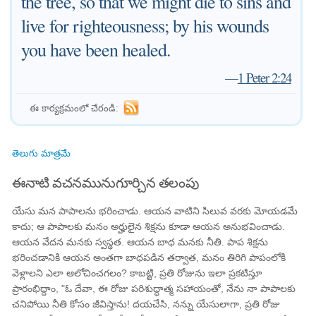
the tree, so that we might die to sins and
live for righteousness; by his wounds
you have been healed.
—
1 Peter 2:24
ఈ కార్యక్రమంలో చేరండి:
తెలుగు మాత్రమే
ఈనాటి వచనమునుగూర్చిన తలంపు
యేసు మన పాపాలను భరించాడు. ఆయన వాటిని సిలువ వరకు మోయడమే
కాదు; ఆ పాపాలకు మనం అర్హులైన శిక్షను కూడా ఆయన అనుభవించాడు.
ఆయన వేదన మనకు స్వస్థత. ఆయన బాధ మనకు నీతి. పాప శిక్షను
భరించడానికి ఆయన అంతగా బాధపడిన తర్వాత, మనం తిరిగి పాపంలోకి
వెళ్లాలని ఎలా ఆలోచించగలం? కాబట్టి, ప్రతి రోజును ఇలా ప్రకటిస్తూ
ప్రారంభిద్దాం, "ఓ దేవా, ఈ రోజు పరిశుద్ధాత్మ సహాయంతో, నేను నా పాపాలకు
చనిపోయి నీతి కోసం జీవిస్తాను! దయచేసి, నన్ను యేసులాగా, ప్రతి రోజు