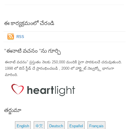
ఈ కార్యక్రమంలో చేరండి
RSS
"ఈనాటి వచనం "ను గూర్చి
ఈనాటి వచనం" ప్రస్తుతం నెలకు 250,000 మందికి పైగా పాఠకులచే చదువుతుంది.
1998 లో బెన్ స్టీడ్ చే ప్రారంభించబడి , 2000 లో హార్ట్లైట్ నెట్వర్క్లో భాగంగా
మారింది.
తర్జుమా
English
中文
Deutsch
Español
Français