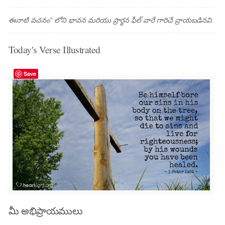
ఈనాటి వచనం" లోని భావన మరియు ప్రార్థన ఫీల్ వారే గారిచే వ్రాయబడినవి.
Today's Verse Illustrated
Save
మీ అభిప్రాయములు