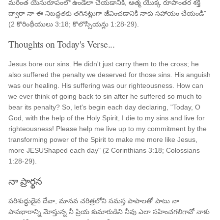
మరింత యేసురూపంలో ఉండేలా చేయడానికి, ఆత్మ యొక్క రూపాంతర శక్తి
ద్వారా నా ఈ నిబద్ధతకు తగినట్లుగా జీవించడానికి నాకు సహాయం చేయండి"
(2 కొరింథీయులు 3:18; కొలొస్సియన్లు 1:28-29).
Thoughts on Today's Verse...
Jesus bore our sins. He didn't just carry them to the cross; he
also suffered the penalty we deserved for those sins. His anguish
was our healing. His suffering was our righteousness. How can
we ever think of going back to sin after he suffered so much to
bear its penalty? So, let's begin each day declaring, "Today, O
God, with the help of the Holy Spirit, I die to my sins and live for
righteousness! Please help me live up to my commitment by the
transforming power of the Spirit to make me more like Jesus,
more JESUShaped each day" (2 Corinthians 3:18; Colossians
1:28-29).
నా ప్రార్థన
పరిశుద్ధుడైన దేవా, మానవ చరిత్రలోని సమస్త పాపాలతో పాటు నా
పాపభారాన్ని మోస్తున్న నీ ప్రియ కుమారుడిని నీవు ఎలా సహించగలిగావో నాకు