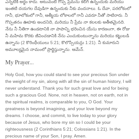
ఎన్నటికీ అర్థం కాదు. అటువంటి గొప్ప ప్రేమను కలిగి ఉన్నందుకు మరియు
ఇంతటి దయగల దేవుడిగా ఉన్నందుకు నీకు వందనాలు. ఓ దేవా, పరలోకంలో
గానీ, భూలోకంలో గానీ, ఆత్మీయ లోకాలలో గానీ ఎవరూ నీతో సాటిరారు. నీ
గొప్పతనం ఊహకు అందనిది, మరియు నీ ప్రేమ నా కలలకు అతీతమైనది.
నేను నీ నీతిగా ఉండటానికి నా పాపాన్ని భరించిన యేసు కారణంగా, ఈ రోజు
నీ మహిమ కొరకు జీవించడానికి నేను ఎంచుకుంటున్నాను మరియు కట్టుబడి
ఉన్నాను (2 కొరింథీయులు 5:21; కొలొస్సియన్లు 1:21). నీ కుమారుని
అమూల్యమైన నామంలో ప్రార్థిస్తున్నాను. ఆమేన్.
My Prayer...
Holy God, how you could stand to see your precious Son under
the weight of my sin, along with all the sin of human history, I will
never understand. Thank you for such great love and for being
such a gracious God. None, not in heaven, not on earth, not in
the spiritual realms, is comparable to you, O God. Your
greatness is beyond imagining, and your love beyond my
dreams. I choose, and commit, to live today to your glory
because of Jesus, who bore my sin so I could be your
righteousness (2 Corinthians 5:21; Colossians 1:21). In the
precious name of your Son, I pray. Amen.