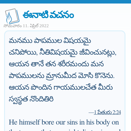
ఈనాటి వచనం
సోమవారం 11. ఏప్రిల్ 2022
మనము పాపముల విషయమై
చనిపోయి, నీతివిషయమై జీవించునట్లు,
ఆయన తానే తన శరీరమందు మన
పాపములను మ్రానుమీద మోసి కొనెను.
ఆయన పొందిన గాయములచేత మీరు
స్వస్థత నొందితిరి
—
1 పేతురు 2:24
He himself bore our sins in his body on