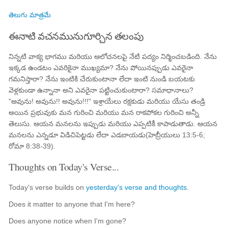
తెలుగు మాత్రమే
ఈనాటి వచనమునుగూర్చిన తలంపు
నిన్నటి వాక్య భాగము మరియు ఆలోచనలపై నేటి పద్యం నిర్మించబడింది. నేను
ఇక్కడ ఉండటం ఎవరికైనా ముఖ్యమా? నేను పోయినప్పుడు ఎవరైనా
గమనిస్తారా? నేను ఇంటికి చేరుకుంటానా లేదా ఇంటి నుండి బయటకు
వెళ్లకుండా ఉన్నానా అని ఎవరైనా పట్టించుకుంటారా? సమాధానాలు?
"అవును! అవును!! అవును!!!" ఇశ్రాయేలు రక్షకుడు మరియు యేసు తండ్రి
అయిన ప్రభువుకు మన గురించి మరియు మన రాకపోకల గురించి అన్నీ
తెలుసు. ఆయన మనలను ఇప్పుడు మరియు ఎప్పటికీ కాపాడుతాడు. ఆయన
మనలను ఎన్నడూ విడిచిపెట్టడు లేదా ఎడబాయడు(హెబ్రీయులు 13:5-6;
రోమా 8:38-39).
Thoughts on Today's Verse...
Today's verse builds on
yesterday's verse and thoughts
.
Does it matter to anyone that I'm here?
Does anyone notice when I'm gone?