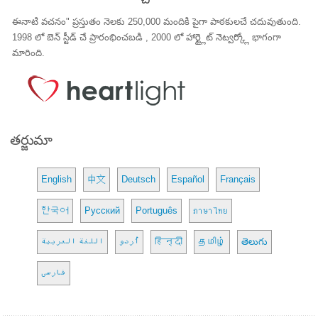
ఈనాటి వచనం" ప్రస్తుతం నెలకు 250,000 మందికి పైగా పాఠకులచే చదువుతుంది.
1998 లో బెన్ స్టీడ్ చే ప్రారంభించబడి , 2000 లో హార్ట్లైట్ నెట్వర్క్లో భాగంగా
మారింది.
తర్జుమా
English
中文
Deutsch
Español
Français
한국어
Русский
Português
ภาษาไทย
اللغة العربية
اُردو
हिन्दी
தமிழ்
తెలుగు
فارسی