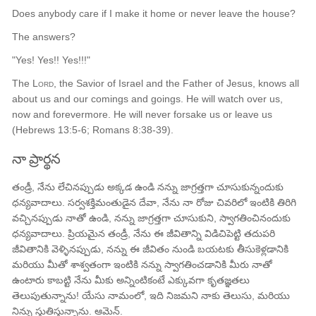
Does anybody care if I make it home or never leave the house?
The answers?
"Yes! Yes!! Yes!!!"
The
Lord
, the Savior of Israel and the Father of Jesus, knows all
about us and our comings and goings. He will watch over us,
now and forevermore. He will never forsake us or leave us
(Hebrews 13:5-6; Romans 8:38-39).
నా ప్రార్థన
తండ్రీ, నేను లేచినప్పుడు అక్కడ ఉండి నన్ను జాగ్రత్తగా చూసుకున్నందుకు
ధన్యవాదాలు. సర్వశక్తిమంతుడైన దేవా, నేను నా రోజు చివరిలో ఇంటికి తిరిగి
వచ్చినప్పుడు నాతో ఉండి, నన్ను జాగ్రత్తగా చూసుకుని, స్వాగతించినందుకు
ధన్యవాదాలు. ప్రియమైన తండ్రీ, నేను ఈ జీవితాన్ని విడిచిపెట్టి తదుపరి
జీవితానికి వెళ్ళినప్పుడు, నన్ను ఈ జీవితం నుండి బయటకు తీసుకెళ్లడానికి
మరియు మీతో శాశ్వతంగా ఇంటికి నన్ను స్వాగతించడానికి మీరు నాతో
ఉంటారు కాబట్టి నేను మీకు అన్నింటికంటే ఎక్కువగా కృతజ్ఞతలు
తెలుపుతున్నాను! యేసు నామంలో, ఇది నిజమని నాకు తెలుసు, మరియు
నిన్ను స్తుతిస్తున్నాను. ఆమెన్.