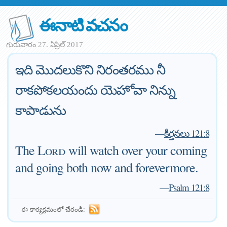
ఈనాటి వచనం
గురువారం 27. ఏప్రిల్ 2017
ఇది మొదలుకొని నిరంతరము నీ
రాకపోకలయందు యెహోవా నిన్ను
కాపాడును
—
కీర్తనలు 121:8
The
Lord
will watch over your coming
and going both now and forevermore.
—
Psalm 121:8
ఈ కార్యక్రమంలో చేరండి: