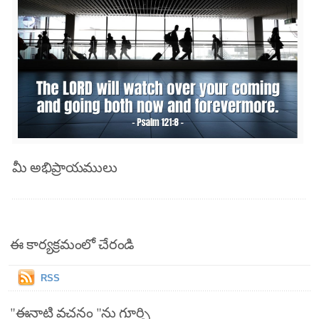
మీ అభిప్రాయములు
ఈ కార్యక్రమంలో చేరండి
RSS
"ఈనాటి వచనం "ను గూర్చి