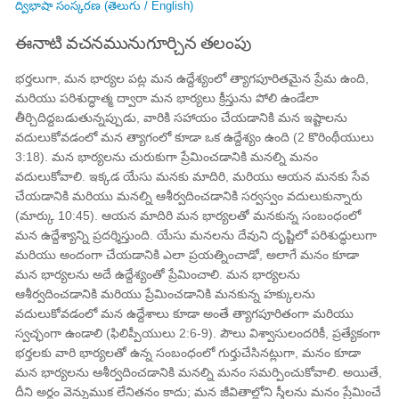
ద్విభాషా సంస్కరణ (తెలుగు / English)
ఈనాటి వచనమునుగూర్చిన తలంపు
భర్తలుగా, మన భార్యల పట్ల మన ఉద్దేశ్యంలో త్యాగపూరితమైన ప్రేమ ఉంది,
మరియు పరిశుద్ధాత్మ ద్వారా మన భార్యలు క్రీస్తును పోలి ఉండేలా
తీర్చిదిద్దబడుతున్నప్పుడు, వారికి సహాయం చేయడానికి మన ఇష్టాలను
వదులుకోవడంలో మన త్యాగంలో కూడా ఒక ఉద్దేశ్యం ఉంది (2 కొరింథీయులు
3:18). మన భార్యలను చురుకుగా ప్రేమించడానికి మనల్ని మనం
వదులుకోవాలి. ఇక్కడ యేసు మనకు మాదిరి, మరియు ఆయన మనకు సేవ
చేయడానికి మరియు మనల్ని ఆశీర్వదించడానికి సర్వస్వం వదులుకున్నారు
(మార్కు 10:45). ఆయన మాదిరి మన భార్యలతో మనకున్న సంబంధంలో
మన ఉద్దేశ్యాన్ని ప్రదర్శిస్తుంది. యేసు మనలను దేవుని దృష్టిలో పరిశుద్ధులుగా
మరియు అందంగా చేయడానికి ఎలా ప్రయత్నించాడో, అలాగే మనం కూడా
మన భార్యలను అదే ఉద్దేశ్యంతో ప్రేమించాలి. మన భార్యలను
ఆశీర్వదించడానికి మరియు ప్రేమించడానికి మనకున్న హక్కులను
వదులుకోవడంలో మన ఉద్దేశాలు కూడా అంతే త్యాగపూరితంగా మరియు
స్వచ్ఛంగా ఉండాలి (ఫిలిప్పీయులు 2:6-9). పౌలు విశ్వాసులందరికీ, ప్రత్యేకంగా
భర్తలకు వారి భార్యలతో ఉన్న సంబంధంలో గుర్తుచేసినట్లుగా, మనం కూడా
మన భార్యలను ఆశీర్వదించడానికి మనల్ని మనం సమర్పించుకోవాలి. అయితే,
దీని అర్థం వెన్నుముక లేనితనం కాదు; మన జీవితాల్లోని స్త్రీలను మనం ప్రేమించే