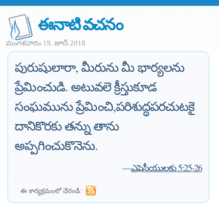
ఈనాటి వచనం
మంగళవారం 19. జూన్ 2018
పురుషులారా, మీరును మీ భార్యలను
ప్రేమించుడి. అటువలె క్రీస్తుకూడ
సంఘమును ప్రేమించి,పరిశుద్ధపరచుటకై
దానికొరకు తన్ను తాను
అప్పగించుకొనెను.
—
ఎఫెసీయులకు 5:25-26
ఈ కార్యక్రమంలో చేరండి: