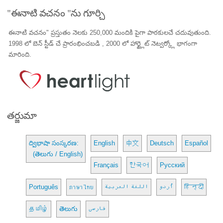
"ఈనాటి వచనం "ను గూర్చి
ఈనాటి వచనం" ప్రస్తుతం నెలకు 250,000 మందికి పైగా పాఠకులచే చదువుతుంది.
1998 లో బెన్ స్టీడ్ చే ప్రారంభించబడి , 2000 లో హార్ట్లైట్ నెట్వర్క్లో భాగంగా
మారింది.
తర్జుమా
ద్విభాషా సంస్కరణ:
English
中文
Deutsch
Español
(తెలుగు / English)
Français
한국어
Русский
Português
ภาษาไทย
اللغة العربية
اُردو
हिन्दी
தமிழ்
తెలుగు
فارسی