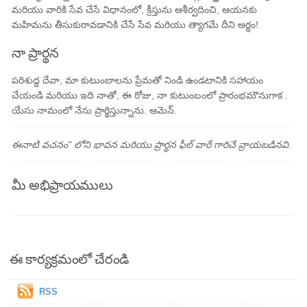
మరియు వారికి సేవ చేసే విధానంలో, క్రీస్తును ఆశీర్వదించి, ఆయనకు
మహిమను తీసుకురావడానికి చేసే సేవ మరియు త్యాగమే దీని అర్థం!
నా ప్రార్థన
పరిశుద్ద దేవా, మా కుటుంబాలను ప్రేమతో నిండి ఉండటానికి సహాయం
చేయండి మరియు ఇది నాతో, ఈ రోజు, నా కుటుంబంలో ప్రారంభమౌనుగాక .
యేసు నామంలో నేను ప్రార్థిస్తున్నాను. ఆమెన్.
ఈనాటి వచనం" లోని భావన మరియు ప్రార్థన ఫీల్ వారే గారిచే వ్రాయబడినవి.
మీ అభిప్రాయములు
ఈ కార్యక్రమంలో చేరండి
RSS