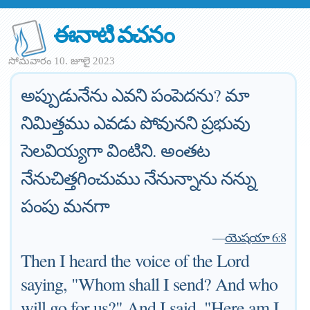
ఈనాటి వచనం
సోమవారం 10. జూలై 2023
అప్పుడునేను ఎవని పంపెదను? మా
నిమిత్తము ఎవడు పోవునని ప్రభువు
సెలవియ్యగా వింటిని. అంతట
నేనుచిత్తగించుము నేనున్నాను నన్ను
పంపు మనగా
—
యెషయా 6:8
Then I heard the voice of the Lord
saying, "Whom shall I send? And who
will go for us?" And I said, "Here am I.