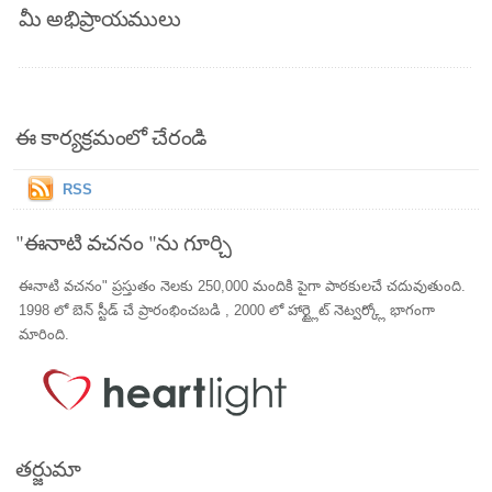
మీ అభిప్రాయములు
ఈ కార్యక్రమంలో చేరండి
RSS
"ఈనాటి వచనం "ను గూర్చి
ఈనాటి వచనం" ప్రస్తుతం నెలకు 250,000 మందికి పైగా పాఠకులచే చదువుతుంది.
1998 లో బెన్ స్టీడ్ చే ప్రారంభించబడి , 2000 లో హార్ట్లైట్ నెట్వర్క్లో భాగంగా
మారింది.
తర్జుమా