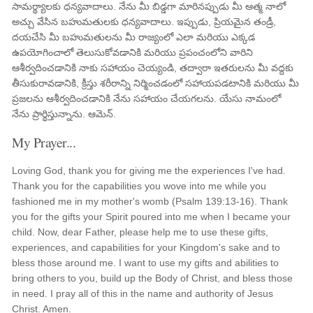
సామర్థ్యాలకు ధన్యవాదాలు. నేను మీ బిడ్డగా మారినప్పుడు మీ ఆత్మ నాలో
అచ్చు వేసిన బహుమతులకు ధన్యవాదాలు. ఇప్పుడు, ప్రియమైన తండ్రీ,
దయచేసి మీ బహుమతులను మీ రాజ్యంలో ఎలా మరియు ఎక్కడ
ఉపయోగించాలో తెలుసుకోవడానికి మరియు ప్రపంచంలోని వారిని
ఆశీర్వదించడానికి నాకు సహాయం చెయ్యండి, తద్వారా ఇతరులను మీ వద్దకు
తీసుకురావడానికి, క్రీస్తు శరీరాన్ని నిర్మించడంలో సహాయపడటానికి మరియు మీ
ప్రజలను ఆశీర్వదించడానికి నేను సహాయం చేయగలను. యేసు నామంలో
నేను ప్రార్థిస్తున్నాను. ఆమెన్.
My Prayer...
Loving God, thank you for giving me the experiences I've had.
Thank you for the capabilities you wove into me while you
fashioned me in my mother's womb (Psalm 139:13-16). Thank
you for the gifts your Spirit poured into me when I became your
child. Now, dear Father, please help me to use these gifts,
experiences, and capabilities for your Kingdom's sake and to
bless those around me. I want to use my gifts and abilities to
bring others to you, build up the Body of Christ, and bless those
in need. I pray all of this in the name and authority of Jesus
Christ. Amen.