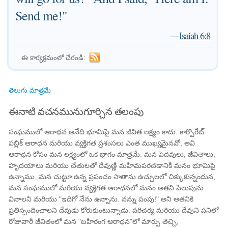
Send me!"
—
Isaiah 6:8
ఈ కార్యక్రమంలో చేరండి:
తెలుగు మాత్రమే
ఈనాటి వచనమునుగూర్చిన తలంపు
సంఘములో ఆరాధన అనేది భూమిపై మన జీవిత లక్ష్యం కాదు. కార్పొరేట్
పబ్లిక్ ఆరాధన మరియు వ్యక్తిగత ప్రశంసలు ఎంత ముఖ్యమైనవో, అవి
ఆరాధన కోసం మన లక్ష్యంలో ఒక భాగం మాత్రమే. మన పెదవులు, జీవితాలు,
హృదయాలు మరియు చేతులతో దేవుణ్ణి మహిమపరచడానికి మనం భూమిపై
ఉన్నాము. మన చుట్టూ ఉన్న ప్రపంచం సాతాను ఉచ్చులలో చిక్కుకున్నందున,
మన సంఘములో మరియు వ్యక్తిగత ఆరాధనలో మనం అతని పిలుపును
వినాలని మరియు "ఇదిగో నేను ఉన్నాను. నన్ను పంపు!" అని అతనికి
ప్రతిస్పందించాలని దేవుడు కోరుకుంటున్నాడు. పరిచర్య మరియు దేవుని పనిలో
రోజువారీ జీవితంలో మన "బహిరంగ ఆరాధన"లో మార్పు తెచ్చి,