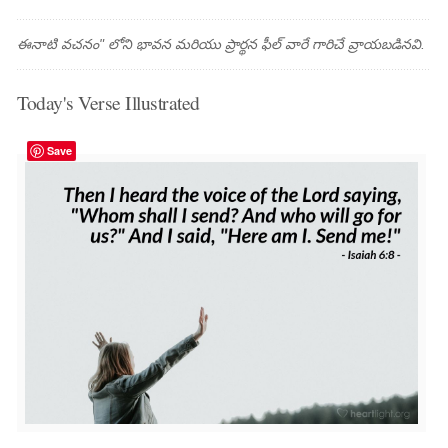
ఈనాటి వచనం" లోని భావన మరియు ప్రార్థన ఫీల్ వారే గారిచే వ్రాయబడినవి.
Today's Verse Illustrated
Save