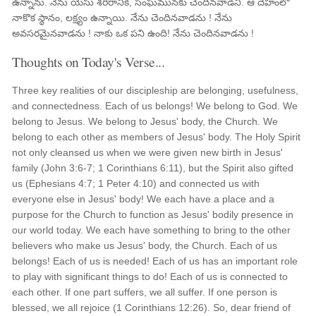
ఉన్నాను. నేను యేసు శరీరానికి, సంఘమునకు చెందినవాడిని. ఆ దేహంలో
నాకొక స్థానం, లక్ష్యం ఉన్నాయి. నేను చెందినవాడను ! నేను
అవసరమైనవాడను ! నాకు ఒక పని ఉంది! నేను చెందినవాడను !
Thoughts on Today's Verse...
Three key realities of our discipleship are belonging, usefulness,
and connectedness. Each of us belongs! We belong to God. We
belong to Jesus. We belong to Jesus' body, the Church. We
belong to each other as members of Jesus' body. The Holy Spirit
not only cleansed us when we were given new birth in Jesus'
family (John 3:6-7; 1 Corinthians 6:11), but the Spirit also gifted
us (Ephesians 4:7; 1 Peter 4:10) and connected us with
everyone else in Jesus' body! We each have a place and a
purpose for the Church to function as Jesus' bodily presence in
our world today. We each have something to bring to the other
believers who make us Jesus' body, the Church. Each of us
belongs! Each of us is needed! Each of us has an important role
to play with significant things to do! Each of us is connected to
each other. If one part suffers, we all suffer. If one person is
blessed, we all rejoice (1 Corinthians 12:26). So, dear friend of