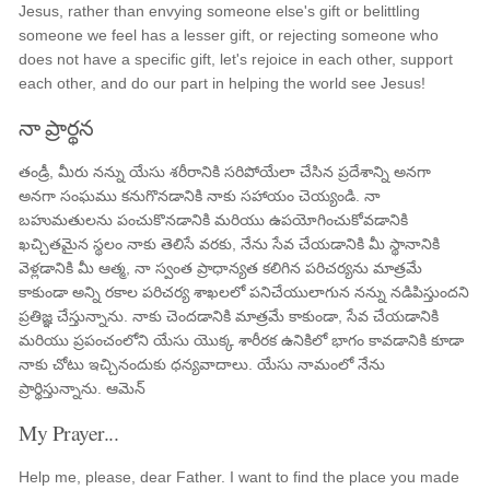
Jesus, rather than envying someone else's gift or belittling
someone we feel has a lesser gift, or rejecting someone who
does not have a specific gift, let's rejoice in each other, support
each other, and do our part in helping the world see Jesus!
నా ప్రార్థన
తండ్రీ, మీరు నన్ను యేసు శరీరానికి సరిపోయేలా చేసిన ప్రదేశాన్ని అనగా
అనగా సంఘము కనుగొనడానికి నాకు సహాయం చెయ్యండి. నా
బహుమతులను పంచుకొనడానికి మరియు ఉపయోగించుకోవడానికి
ఖచ్చితమైన స్థలం నాకు తెలిసే వరకు, నేను సేవ చేయడానికి మీ స్థానానికి
వెళ్లడానికి మీ ఆత్మ, నా స్వంత ప్రాధాన్యత కలిగిన పరిచర్యను మాత్రమే
కాకుండా అన్ని రకాల పరిచర్య శాఖలలో పనిచేయులాగున నన్ను నడిపిస్తుందని
ప్రతిజ్ఞ చేస్తున్నాను. నాకు చెందడానికి మాత్రమే కాకుండా, సేవ చేయడానికి
మరియు ప్రపంచంలోని యేసు యొక్క శారీరక ఉనికిలో భాగం కావడానికి కూడా
నాకు చోటు ఇచ్చినందుకు ధన్యవాదాలు. యేసు నామంలో నేను
ప్రార్థిస్తున్నాను. ఆమెన్
My Prayer...
Help me, please, dear Father. I want to find the place you made