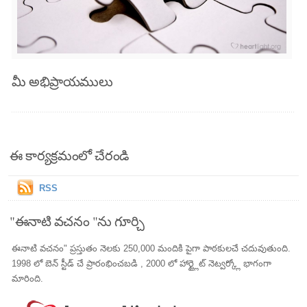
మీ అభిప్రాయములు
ఈ కార్యక్రమంలో చేరండి
RSS
"ఈనాటి వచనం "ను గూర్చి
ఈనాటి వచనం" ప్రస్తుతం నెలకు 250,000 మందికి పైగా పాఠకులచే చదువుతుంది.
1998 లో బెన్ స్టీడ్ చే ప్రారంభించబడి , 2000 లో హార్ట్లైట్ నెట్వర్క్లో భాగంగా
మారింది.