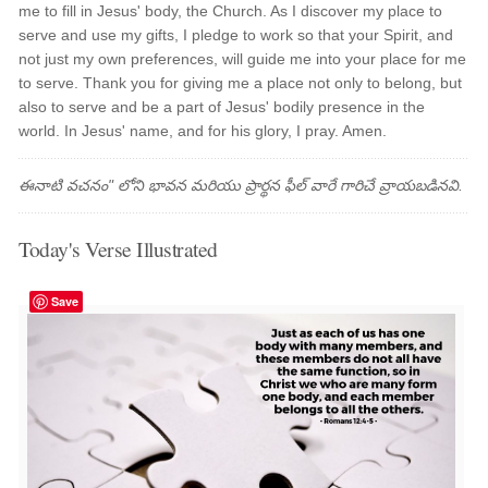
me to fill in Jesus' body, the Church. As I discover my place to
serve and use my gifts, I pledge to work so that your Spirit, and
not just my own preferences, will guide me into your place for me
to serve. Thank you for giving me a place not only to belong, but
also to serve and be a part of Jesus' bodily presence in the
world. In Jesus' name, and for his glory, I pray. Amen.
ఈనాటి వచనం" లోని భావన మరియు ప్రార్థన ఫీల్ వారే గారిచే వ్రాయబడినవి.
Today's Verse Illustrated
Save