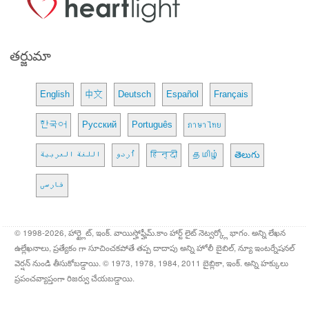
తర్జుమా
English
中文
Deutsch
Español
Français
한국어
Русский
Português
ภาษาไทย
اللغة العربية
اُردو
हिन्दी
தமிழ்
తెలుగు
فارسی
© 1998-2026, హార్ట్లైట్, ఇంక్. వాయిస్హోఫ్హీమ్.కాం హార్ట్ లైట్ నెట్వర్క్లో భాగం. అన్ని లేఖన
ఉల్లేఖనాలు, ప్రత్యేకం గా సూచించకపోతే తప్ప దాదాపు అన్ని హోలీ బైబిల్, న్యూ ఇంటర్నేషనల్
వెర్షన్ నుండి తీసుకోబడ్డాయి. © 1973, 1978, 1984, 2011 బైబ్లికా, ఇంక్. అన్ని హక్కులు
ప్రపంచవ్యాప్తంగా రిజర్వు చేయబడ్డాయి.