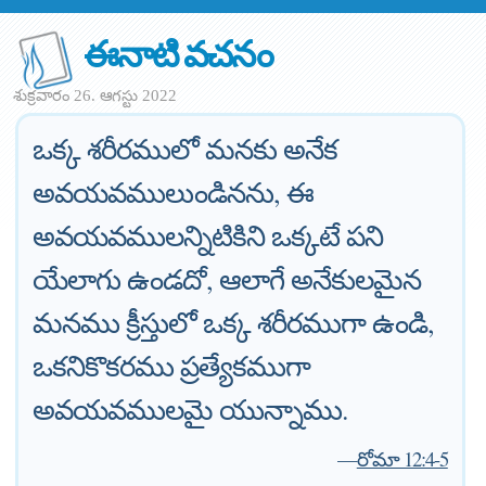
ఈనాటి వచనం
శుక్రవారం 26. ఆగస్టు 2022
ఒక్క శరీరములో మనకు అనేక
అవయవములుండినను, ఈ
అవయవములన్నిటికిని ఒక్కటే పని
యేలాగు ఉండదో, ఆలాగే అనేకులమైన
మనము క్రీస్తులో ఒక్క శరీరముగా ఉండి,
ఒకనికొకరము ప్రత్యేకముగా
అవయవములమై యున్నాము.
—
రోమా 12:4-5