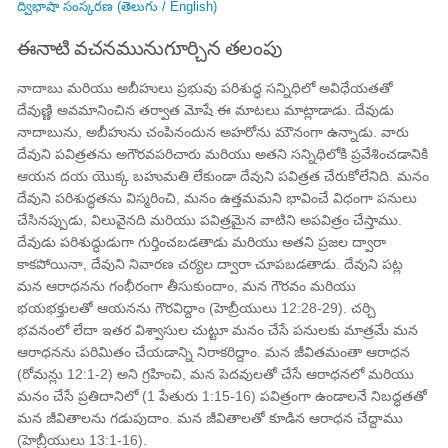
ద్విభాషా సంస్కరణ (తెలుగు / English)
ఈనాటి వచనమునుగూర్చిన తలంపు
నాదాబు మరియు అబీహులు ప్రభువు పరిశుద్ధ సన్నిధిలో అవిధేయతతో
దేవుణ్ణి అవమానించిన తర్వాత మోషే ఈ మాటలు మాట్లాడాడు. దేవుడు
నాదాబును, అబీహును చంపినందున అహరోను మౌనంగా ఉన్నాడు. వారు
దేవుని పవిత్రతను అగౌరవపరిచారు మరియు అతని సన్నిధిలోకి ప్రవేశించడానికి
ఆయన దయ యొక్క బహుమతి లేకుండా దేవుని పవిత్రత చేరుకోలేనిది. మనం
దేవుని పరిశుద్ధతను విస్మరించి, మనం ఉత్తమమని భావించే విధంగా పనులు
చేసినప్పుడు, విలువైనది మరియు పవిత్రమైన వాటిని అపవిత్రం చేస్తాము.
దేవుడు పరిశుద్ధుడుగా గుర్తించబడతాడు మరియు అతని ప్రజల ద్వారా
కాకపోయినా, దేవుని నివారణ చర్యల ద్వారా చూపబడతాడు. దేవుని పట్ల
మన ఆరాధనను గంభీరంగా తీసుకుందాం, మన గౌరవం మరియు
భయభక్తులతో ఆయనను గౌరవిద్దాం (హెబ్రీయులు 12:28-29). చర్చి
భవనంలో లేదా ఇతర విశ్వాసుల చుట్టూ మనం చేసే పనులకు మాత్రమే మన
ఆరాధనను పరిమితం చేయడాన్ని నిరాకరిద్దాం. మన జీవితమంతా ఆరాధన
(రోమన్లు ​​​​12:1-2) అని గ్రహించి, మన పెదవులతో చేసే ఆరాధనలో మరియు
మనం చేసే ప్రతిదానిలో (1 పేతురు 1:15-16) పవిత్రంగా ఉండాలనే నిబద్ధతతో
మన జీవితాలను గడుపుదాం. మన జీవితాలతో కూడిన ఆరాధన చేద్దాము
(హెబ్రీయులు 13:1-16).