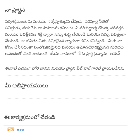
నా ప్రార్థన
సర్వశక్తిమంతుడు మరియు సర్వోన్నతుడైన దేవుడు, పరిపూర్ణ నీతిలో
పవిత్రుడు, దయచేసి నా పాపాలను క్షమించు. నీ పరిశుద్ధాత్మ యొక్క పరివర్తన
మరియు పవిత్రీకరణ శక్తి ద్వారా నన్ను శుద్ధి చేయండి మరియు నన్ను పవిత్రంగా
చేయండి. నా జీవితం మీకు పవిత్రమైన త్యాగంగా జీవించనివ్వండి - మీరు నా
కోసం చేసినదంతా సంతోషకరమైనది మరియు ఆమోదయోగ్యమైనది మరియు
ఆనందంతో నిండి ఉంటుంది. యేసు నామంలో, నేను ప్రార్థిస్తున్నాను. ఆమెన్.
ఈనాటి వచనం" లోని భావన మరియు ప్రార్థన ఫీల్ వారే గారిచే వ్రాయబడినవి.
మీ అభిప్రాయములు
ఈ కార్యక్రమంలో చేరండి
RSS