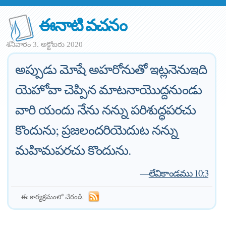
ఈనాటి వచనం
శనివారం 3. అక్టోబరు 2020
అప్పుడు మోషే అహరోనుతో ఇట్లనెనుఇది
యెహోవా చెప్పిన మాటనాయొద్దనుండు
వారి యందు నేను నన్ను పరిశుద్ధపరచు
కొందును; ప్రజలందరియెదుట నన్ను
మహిమపరచు కొందును.
—
లేవికాండము 10:3
ఈ కార్యక్రమంలో చేరండి: