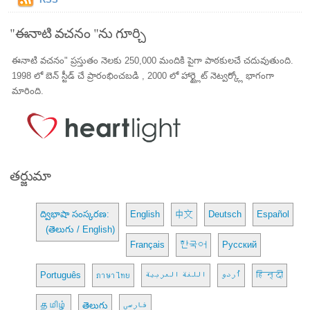
"ఈనాటి వచనం "ను గూర్చి
ఈనాటి వచనం" ప్రస్తుతం నెలకు 250,000 మందికి పైగా పాఠకులచే చదువుతుంది.
1998 లో బెన్ స్టీడ్ చే ప్రారంభించబడి , 2000 లో హార్ట్లైట్ నెట్వర్క్లో భాగంగా
మారింది.
తర్జుమా
ద్విభాషా సంస్కరణ:
English
中文
Deutsch
Español
(తెలుగు / English)
Français
한국어
Русский
Português
ภาษาไทย
اللغة العربية
اُردو
हिन्दी
தமிழ்
తెలుగు
فارسی