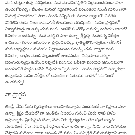
మన చుట్టూ ఉన్న పరిస్థితులు మన మానసిక స్థితిని నిర్ణయించకుండా ఎలా
ఉంచుకోవచ్చు? జీవితం మనతో వ్యవహరించే పరిమితుల నుండి మనం ఎలా
విముక్తి పొందగలం? పౌలు నుండి వచ్చిన ఈ మూడు ఆజ్ఞలలో చివరిది
మిగిలిన రెండు నిజం కావడానికి తలుపులు తెరుస్తుంది - మనం ప్రార్థనలో
విశ్వాసపాత్రంగా ఉన్నందున మనం ఆశతో సంతోషించవచ్చు మరియు బాధలో
ఓపికగా ఉండవచ్చు. మన పరిస్థితి ఎలా ఉన్నా, క్రీస్తుపై మనకున్న నిరీక్షణ
కారణంగా మనం ఆనందంగా ప్రార్థించవచ్చు. కృతజ్ఞతాపూర్వకంగా దేవునికి
మన అభ్యర్థనలు మరియు విజ్ఞాపనలను సమర్పించడం ద్వారా మనం
ఓపికగా, బాధల నుండి పట్టుదలతో ఉండవచ్చు. విషయాలు సరిగ్గా
జరుగుతున్నట్లు కనిపించనప్పటికీ మనము ఓపికగా మరియు ఆనందముగా
ఉండడానికి ప్రార్ధన అనేది దేవుడు ఇచ్చిన వరం . మనం ప్రార్థనలో నమ్మకంగా
ఉన్నందున మనం నిరీక్షణలో ఆనందంగా మరియు బాధలో సహనంతో
ఉండవచ్చు!
నా ప్రార్థన
తండ్రీ, నేను మీకు కృతజ్ఞతలు తెలుపుతున్నాను ఎందుకంటే నా కష్టాలు ఎలా
ఉన్నా, క్రీస్తు యేసులో నా అంతిమ విజయం గురించి మీరు నాకు హామీ
ఇస్తున్నారు. ప్రియమైన దేవా, నేను నీకు కృతజ్ఞతలు తెలుపుతున్నాను
ఎందుకంటే నేను ఎదుర్కొనే కష్టాలు లేదా భారం ఉన్నా, మీరు నాకు సహాయం
చేస్తారని మరియు చాలా ఆనందంతో నన్ను మీ సన్నిధికి తీసుకువస్తారని నాకు