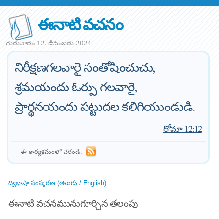
ఈనాటి వచనం
గురువారం 12. డిసెంబరు 2024
నిరీక్షణగలవారై సంతోషించుచు,
శ్రమయందు ఓర్పు గలవారై,
ప్రార్థనయందు పట్టుదల కలిగియుండుడి.
—
రోమా 12:12
ఈ కార్యక్రమంలో చేరండి:
ద్విభాషా సంస్కరణ (తెలుగు / English)
ఈనాటి వచనమునుగూర్చిన తలంపు