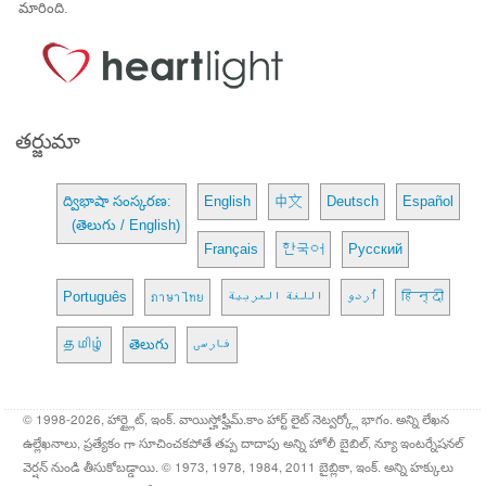
మారింది.
తర్జుమా
ద్విభాషా సంస్కరణ:
English
中文
Deutsch
Español
(తెలుగు / English)
Français
한국어
Русский
Português
ภาษาไทย
اللغة العربية
اُردو
हिन्दी
தமிழ்
తెలుగు
فارسی
© 1998-2026, హార్ట్లైట్, ఇంక్. వాయిస్హోఫ్హీమ్.కాం హార్ట్ లైట్ నెట్వర్క్లో భాగం. అన్ని లేఖన
ఉల్లేఖనాలు, ప్రత్యేకం గా సూచించకపోతే తప్ప దాదాపు అన్ని హోలీ బైబిల్, న్యూ ఇంటర్నేషనల్
వెర్షన్ నుండి తీసుకోబడ్డాయి. © 1973, 1978, 1984, 2011 బైబ్లికా, ఇంక్. అన్ని హక్కులు