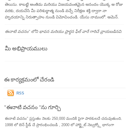
తెలుసు. కాబట్టి అంతిమ మరియు విజయవంతమైన ఆనందం యొక్క ఆ రోజు
వరకు, దయచేసి మీ పరిశుద్ధాత్మ నుండి వచ్చే నిరీక్షణ శక్తి ద్వారా నా
హృదయాన్ని నిరుత్సాహం నుండి విమోచించండి. యేసు నామంలో. ఆమెన్.
ఈనాటి వచనం" లోని భావన మరియు ప్రార్థన ఫీల్ వారే గారిచే వ్రాయబడినవి.
మీ అభిప్రాయములు
ఈ కార్యక్రమంలో చేరండి
RSS
"ఈనాటి వచనం "ను గూర్చి
ఈనాటి వచనం" ప్రస్తుతం నెలకు 250,000 మందికి పైగా పాఠకులచే చదువుతుంది.
1998 లో బెన్ స్టీడ్ చే ప్రారంభించబడి , 2000 లో హార్ట్లైట్ నెట్వర్క్లో భాగంగా