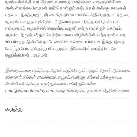
உறுதியளிக்கிறீர்கள் அதற்காக உமக்கு நன்றிகளை செலுத்துகிறேன் .
அன்புள்ள தேவனே,நான் எதிர்கொள்ளும் கஷ்டங்கள் அல்லது சுமைகள்
எதுவாக இருந்தாலும், நீர் எனக்கு நிச்சயமாகவே அதிலிருந்து கடந்து வர
உதவுவீர் என்று நம்புகிறேன் , அதினால் நான் மிகுந்த மகிழ்ச்சியுடன்
என்னை உம் சமூகத்தில் கொண்டு வருவீர் என்று எனக்குத் தெரியும்.
ஆகவே, இறுதி மற்றும் வெற்றிகரமான மகிழ்ச்சியின் அந்த நாள் வரை,
உம் பரிசுத்த ஆவியின் நம்பிக்கையின் வல்லமையால் என் இருதயத்தை
சோர்ந்து போவதிலிருந்து மீட்டருளும் . இயேசுவின் நாமத்தினாலே
ஜெபிக்கிறேன் . ஆமென்.
இன்றைக்கான வார்த்தை அதின் கருப்பொருள் மற்றும் ஜெபம் ஆகியவை
சகோதரர் பில்வேர் அவர்களால் எழுதப்படுகிறது. நீங்கள் உங்களுடைய
கேள்விகள் அல்லது கருத்துக்களை பகிர்ந்துகொள்ள
help@verseoftheday.com என்ற மின்னஞ்சல் மூலமாக தெரிவிக்கலாம்.
கருத்து