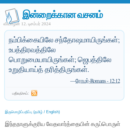
இன்றைக்கான வசனம்
வியாழன் 12. டிசம்பர் 2024
நம்பிக்கையிலே சந்தோஷமாயிருங்கள்;
உபத்திரவத்திலே
பொறுமையாயிருங்கள்; ஜெபத்திலே
உறுதியாய்த் தரித்திருங்கள்.
—
ரோமர்-Romans - 12:12
பதிவுசெய்:
இருமொழிப்பதிப்பு (தமிழ் / English)
இந்தநாளுக்குரிய வேதவார்த்தையின் கருப்பொருள்