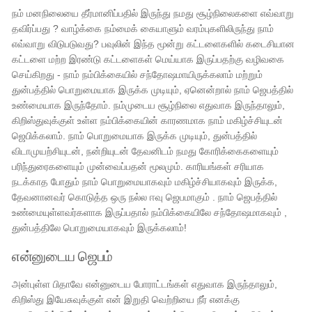
நம் மனநிலையை தீர்மானிப்பதில் இருந்து நமது சூழ்நிலைகளை எவ்வாறு
தவிர்ப்பது ? வாழ்க்கை நம்மைக் கையாளும் வரம்புகளிலிருந்து நாம்
எவ்வாறு விடுபடுவது? பவுலின் இந்த மூன்று கட்டளைகளில் கடைசியான
கட்டளை மற்ற இரண்டு கட்டளைகள் மெய்யாக இருப்பதற்கு வழிவகை
செய்கிறது - நாம் நம்பிக்கையில் சந்தோஷமாயிருக்கலாம் மற்றும்
துன்பத்தில் பொறுமையாக இருக்க முடியும், ஏனென்றால் நாம் ஜெபத்தில்
உண்மையாக இருந்தோம். நம்முடைய சூழ்நிலை எதுவாக இருந்தாலும்,
கிறிஸ்துவுக்குள் உள்ள நம்பிக்கையின் காரணமாக நாம் மகிழ்ச்சியுடன்
ஜெபிக்கலாம். நாம் பொறுமையாக இருக்க முடியும், துன்பத்தில்
விடாமுயற்சியுடன், நன்றியுடன் தேவனிடம் நமது கோரிக்கைகளையும்
பரிந்துரைகளையும் முன்வைப்பதன் மூலமும். காரியங்கள் சரியாக
நடக்காத போதும் நாம் பொறுமையாகவும் மகிழ்ச்சியாகவும் இருக்க,
தேவனானவர் கொடுத்த ஒரு நல்ல ஈவு ஜெபமாகும் . நாம் ஜெபத்தில்
உண்மையுள்ளவர்களாக இருப்பதால் நம்பிக்கையிலே சந்தோஷமாகவும் ,
துன்பத்திலே பொறுமையாகவும் இருக்கலாம்!
என்னுடைய ஜெபம்
அன்புள்ள பிதாவே என்னுடைய போராட்டங்கள் எதுவாக இருந்தாலும்,
கிறிஸ்து இயேசுவுக்குள் என் இறுதி வெற்றியை நீர் எனக்கு