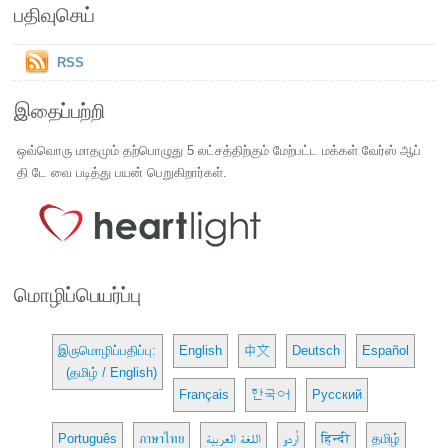
பதிவுசெய்
RSS
இதைப்பற்றி
ஒவ்வொரு மாதமும் தற்பொழுது 5 லட்சத்திற்கும் மேற்பட்ட மக்கள் வேர்ஸ் ஆப்
தி டே வை படித்து பயன் பெறுகிறார்கள்.
மொழிப்பெயர்ப்பு
இருமொழிப்பதிப்பு:
English
中文
Deutsch
Español
(தமிழ் / English)
Français
한국어
Русский
Português
ภาษาไทย
اللغة العربية
اُردو
हिन्दी
தமிழ்