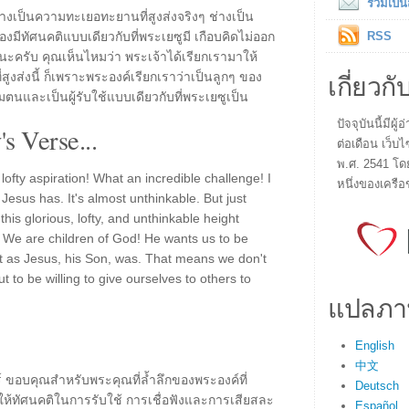
ร่วมเป็
่างเป็นความทะเยอทะยานที่สูงส่งจริงๆ ช่างเป็น
้องมีทัศนคติแบบเดียวกับที่พระเยซูมี เกือบคิดไม่ออก
RSS
อบนะครับ คุณเห็นไหมว่า พระเจ้าได้เรียกเรามาให้
เกี่ยวกั
ูงส่งนี้ ก็เพราะพระองค์เรียกเราว่าเป็นลูกๆ ของ
ตนและเป็นผู้รับใช้แบบเดียวกับที่พระเยซูเป็น
ปัจจุบันนี้มี
s Verse...
ต่อเดือน เว็บไ
พ.ศ. 2541 โด
ofty aspiration! What an incredible challenge! I
หนึ่งของเครือ
Jesus has. It's almost unthinkable. But just
this glorious, lofty, and unthinkable height
. We are children of God! He wants us to be
t as Jesus, his Son, was. That means we don't
t to be willing to give ourselves to others to
แปลภา
English
中文
ร์ ขอบคุณสำหรับพระคุณที่ล้ำลึกของพระองค์ที่
Deutsch
ห้ทัศนคติในการรับใช้ การเชื่อฟังและการเสียสละ
Español