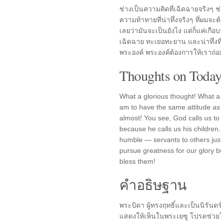
ช่างเป็นความคิดที่เฉิดฉายจริงๆ ช
ความท้าทายที่น่าทึ่งจริงๆ ที่ผมจะต
เลยว่ามันจะเป็นยังไง แต่ก็แค่เกื
เฉิดฉาย ทะเยอทะยาน และน่าทึ่งที่ส
พระองค์ พระองค์ต้องการให้เราถ่อม
Thoughts on Today'
What a glorious thought! What a l
am to have the same attitude as 
almost! You see, God calls us to 
because he calls us his children
humble — servants to others jus
pursue greatness for our glory bu
bless them!
คำอธิษฐาน
พระบิดา ผู้ทรงฤทธิ์และเป็นนิรันด
แสดงให้เห็นในพระเยซู โปรดช่วยใ