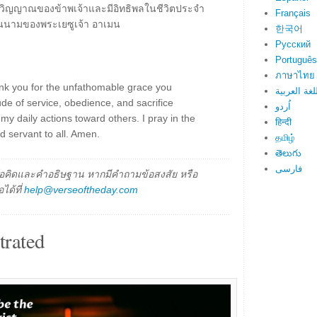
วิญญาณของข้าพเจ้าและมีอิทธิพลในชีวิตประจำ
Français
ในนามของพระเยซูเจ้า อาเมน
한국어
Русский
Português
ภาษาไทย
ank you for the unfathomable grace you
لغة العربية
ude of service, obedience, and sacrifice
اُردو
y daily actions toward others. I pray in the
हिन्दी
d servant to all. Amen.
தமிழ்
తెలుగు
فارسی
็นข้อคิดและคำอธิษฐาน หากมีคำถามข้อสงสัย หรือ
ได้ที่
help@verseoftheday.com
trated