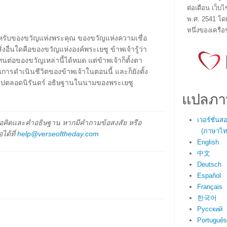
ต่อเดือน เว็บไ
พ.ศ. 2541 โด
หนึ่งของเครือ
ำหรับของขวัญแห่งพระคุณ ของขวัญแห่งความเชื่อ
อื่นใดคือของขวัญแห่งองค์พระเยซู ข้าพเจ้ารู้ว่า
นต่อของขวัญเหล่านี้ได้หมด แต่ข้าพเจ้าก็ตั้งตา
การดำเนินชีวิตของข้าพเจ้าในตอนนี้ และก็ยังตั้ง
 ไปตลอดนิรันดร์ อธิษฐานในนามของพระเยซู
แปลภา
เวอร์ชั่น
็นข้อคิดและคำอธิษฐาน หากมีคำถามข้อสงสัย หรือ
(ภาษาไทย
ได้ที่
help@verseoftheday.com
English
中文
Deutsch
Español
Français
한국어
Русский
Português