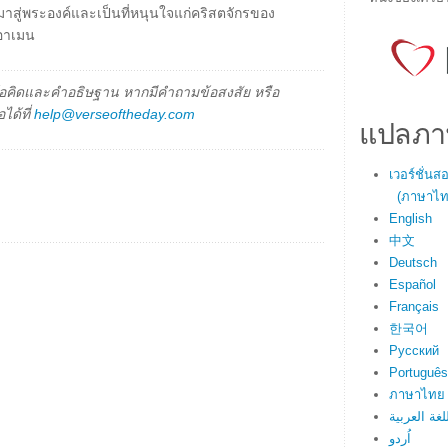
ยศมาสู่พระองค์และเป็นที่หนุนใจแก่คริสตจักรของ
อาเมน
็นข้อคิดและคำอธิษฐาน หากมีคำถามข้อสงสัย หรือ
ได้ที่
help@verseoftheday.com
แปลภา
เวอร์ชั่น
(ภาษาไทย
English
中文
Deutsch
Español
Français
한국어
Русский
Português
ภาษาไทย
لغة العربية
اُردو